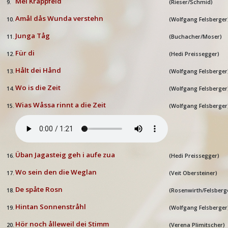
Mei Kråppfeld
9.
(
Rieser/Schmid
)
Am
å
l d
å
s Wunda verstehn
10.
(
Wolfgang Felsberger
Junga Tåg
11.
(
Buchacher/Moser)
Für di
12.
(Hedi Preissegger)
H
å
lt dei H
å
nd
13.
(Wolfgang Felsberger
Wo is die Zeit
14.
(
Wolfgang Felsberger
Wias Wåssa rinnt a die Zeit
15.
(
Wolfgang Felsberger
Üban Jagasteig geh i aufe zua
16.
(Hedi Preissegger)
Wo sein den die Weglan
17.
(Veit Obersteiner)
De sp
å
te Rosn
18.
(Rosenwirth/Felsberg
Hintan Sonnenstr
åhl
19.
(Wolfgang Felsberger
Hör noch
ålleweil dei Stimm
20.
(Verena Plimitscher)