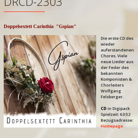
DRCD-2303
Doppelsextett Carinthia
"Gspian"
Die erste CD des
wieder
auferstandenen
Chores. Viele
neue Lieder aus
der Feder des
bekannten
Komponisten &
Chorleiters
Wolfgang
Felsberger.
CD
in Digipack
Spielzeit: 63:52
Bezugsadresse:
Homepage