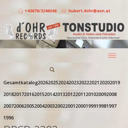
+43676/3246046
hubert.dohr@aon.at
Gesamtkatalog
2026
2025
2024
2023
2022
2021
2020
2019
2018
2017
2016
2015
2014
2013
2012
2011
2010
2009
2008
2007
2006
2005
2004
2003
2002
2001
2000
1999
1998
1997
1996