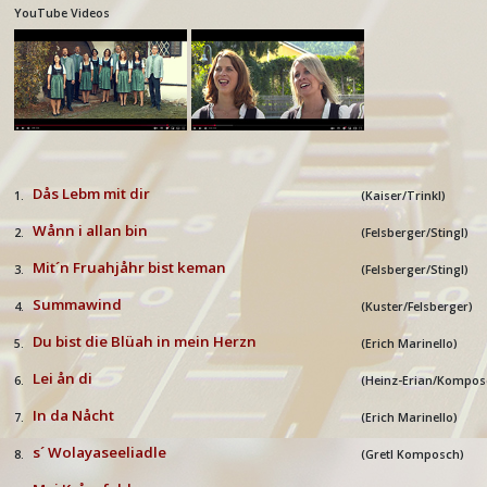
YouTube Videos
Dås Lebm mit dir
1.
(Kaiser/Trinkl)
W
å
nn i allan bin
2.
(
Felsberger/Stingl
)
Mit´n Fruahj
å
hr bist keman
3.
(Felsberger/Stingl)
Summawind
4.
(
Kuster/Felsberger
)
Du bist die Blüah in mein Herzn
5.
(Erich Marinello)
Lei ån di
6.
(Heinz-Erian/Kompo
In da Nåcht
7.
(Erich Marinello)
s´ Wolayaseeliadle
8.
(
Gretl Komposch
)