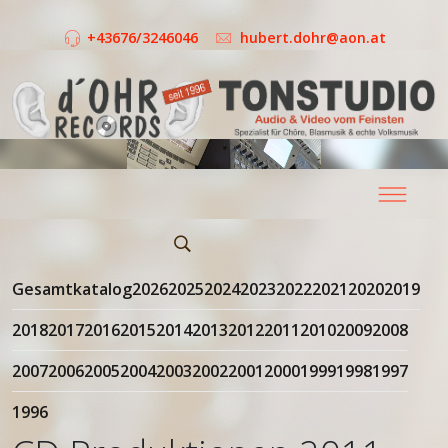
+43676/3246046
hubert.dohr@aon.at
Gesamtkatalog
2026
2025
2024
2023
2022
2021
2020
2019
2018
2017
2016
2015
2014
2013
2012
2011
2010
2009
2008
2007
2006
2005
2004
2003
2002
2001
2000
1999
1998
1997
1996