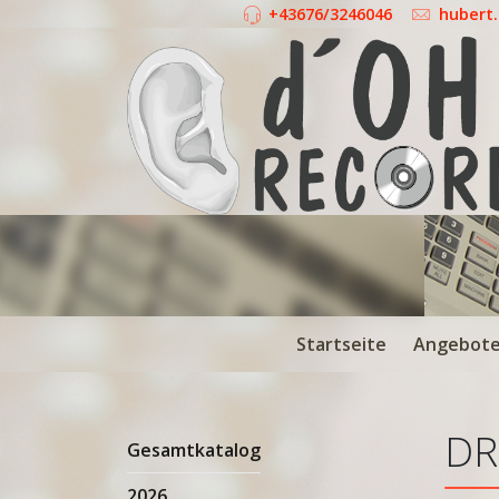
+43676/3246046
hubert
Startseite
Angebot
DR
Gesamtkatalog
2026