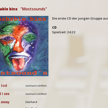
able bins
"Mostsounds"
Die erste CD der jungen Gruppe aus 
CD
Spielzeit: 24:22
 tod
(Gerhard Schifferl)
d I see
(Gerhard Schifferl)
r away
(Gerhard