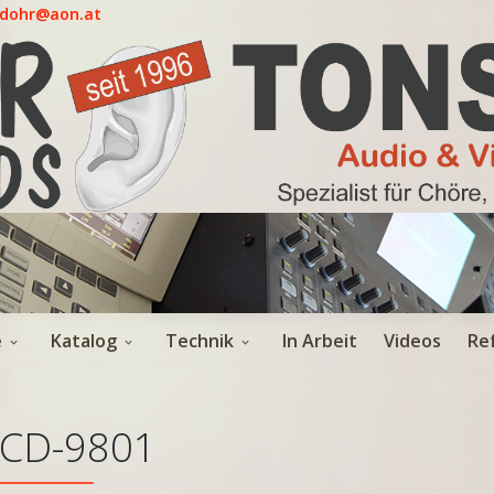
.dohr@aon.at
e
Katalog
Technik
In Arbeit
Videos
Re
CD-9801