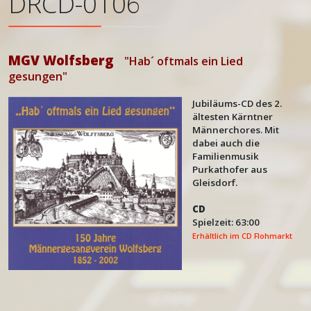
DRCD-0106
MGV Wolfsberg
"Hab´ oftmals ein Lied
gesungen"
Jubiläums-CD des 2.
ältesten Kärntner
Männerchores. Mit
dabei auch die
Familienmusik
Purkathofer aus
Gleisdorf.
CD
Spielzeit: 63:00
Erhältlich im CD Flohmarkt