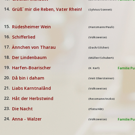
14.
Grüß´ mir die Reben, Vater Rhein!
(Sylvius/Sonnet)
15.
Rüdesheimer Wein
(Hansmann/Pauli)
16.
Schifferlied
(Volksweise)
17.
Ännchen von Tharau
(Dach/Silcher)
18.
Der Lindenbaum
(Müller/Schubert)
19.
Harfen-Boarischer
(K. Karl)
Familie P
20.
Då bin i daham
(Veit Obersteiner)
21.
Liabs Karntnalånd
(Volksweise)
22.
Håt der Herbstwind
(Ressmann/Inzko)
23.
Die Nacht
(Floto/Abt)
24.
Anna - Walzer
(Volksweise)
Familie P