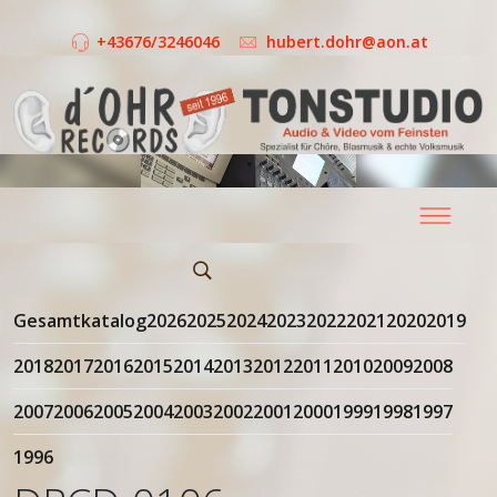
+43676/3246046
hubert.dohr@aon.at
Gesamtkatalog
2026
2025
2024
2023
2022
2021
2020
2019
2018
2017
2016
2015
2014
2013
2012
2011
2010
2009
2008
2007
2006
2005
2004
2003
2002
2001
2000
1999
1998
1997
1996