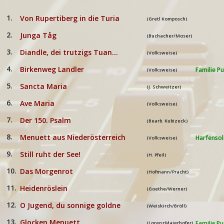
1.
Von Rupertiberg in die Turia
(Gretl Komposch)
2.
Junga Tåg
(Buchacher/Moser)
3.
Diandle, dei trutzigs Tuan...
(Volksweise)
4.
Birkenweg Landler
Familie P
(Volksweise)
5.
Sancta Maria
(J. Schweitzer)
6.
Ave Maria
(Volksweise)
7.
Der 150. Psalm
(Bearb. Kubizeck)
8.
Menuett aus Niederösterreich
Harfenso
(Volksweise)
9.
Still ruht der See!
(H. Pfeil)
10.
Das Morgenrot
(Hofmann/Pracht)
11.
Heidenröslein
(Goethe/Werner)
12.
O Jugend, du sonnige goldne
(Weiskirch/Bröll)
13.
Glocken Menuett
(LorenzMaierhofer)
Familie P