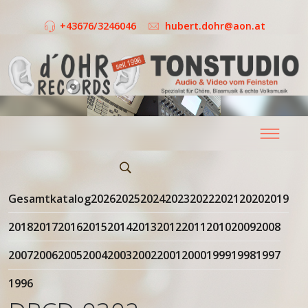
+43676/3246046
hubert.dohr@aon.at
Gesamtkatalog
2026
2025
2024
2023
2022
2021
2020
2019
2018
2017
2016
2015
2014
2013
2012
2011
2010
2009
2008
2007
2006
2005
2004
2003
2002
2001
2000
1999
1998
1997
1996