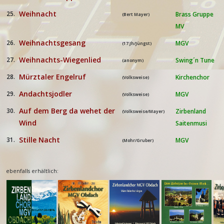
Weihnacht
25.
Brass Gruppe
(Bert Mayer)
MV
Weihnachtsgesang
26.
MGV
(17.Jh/Jüngst)
Weihnachts-Wiegenlied
27.
Swing´n Tune
(anonym)
Mürztaler Engelruf
28.
Kirchenchor
(Volksweise)
Andachtsjodler
29.
MGV
(Volksweise)
Auf dem Berg da wehet der
30.
Zirbenland
(Volksweise/Mayer)
Wind
Saitenmusi
Stille Nacht
31.
MGV
(Mohr/Gruber)
ebenfalls erhältlich: