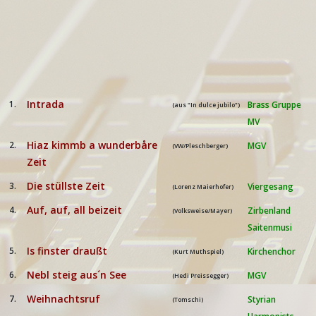
Intrada
1.
Brass Gruppe
(aus "In dulce jubilo")
MV
Hiaz kimmb a wunderbåre
2.
MGV
(VW/Pleschberger)
Zeit
Die stüllste Zeit
3.
Viergesang
(Lorenz Maierhofer)
Auf, auf, all beizeit
4.
Zirbenland
(Volksweise/Mayer)
Saitenmusi
Is finster draußt
5.
Kirchenchor
(Kurt Muthspiel)
Nebl steig aus´n See
6.
MGV
(Hedi Preissegger)
Weihnachtsruf
7.
Styrian
(Tomschi)