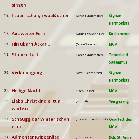
singen
I spür´ schon, i woaß schon
16.
Styrian
(Lorenz Maierhofer)
Harmonists
Aus weiter Fern
17.
Kirchenchor
(Widmann/Koringer)
Hin übarn Åckar ...
18.
MGV
(Erian/Streiner)
Stubenstück
19.
Zirbenland
(Lorenz Maierhofer)
Saitenmusi
Verkündigung
20.
Styrian
(VW/S: Pleschberger)
Harmonists
Heilige Nacht
21.
MGV
(Koch/Gasser)
Liabs Christkindle, tua
22.
Viergesang
(Stimpfl)
wachsn
Schaugg dar Wintar schon
23.
Quartett des
(Glawischn./Grimschi.)
eina
MGV
Admonter Krippenlied
24.
Kch. St. Anna
(Hörlitzeder)