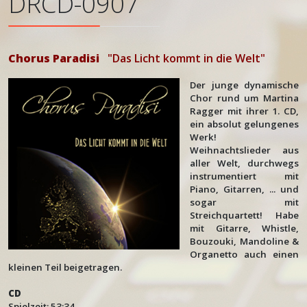
DRCD-0907
Chorus Paradisi
"Das Licht kommt in die Welt"
Der junge dynamische
Chor rund um Martina
Ragger mit ihrer 1. CD,
ein absolut gelungenes
Werk!
Weihnachtslieder aus
aller Welt, durchwegs
instrumentiert mit
Piano, Gitarren, ... und
sogar mit
Streichquartett! Habe
mit Gitarre, Whistle,
Bouzouki, Mandoline &
Organetto auch einen
kleinen Teil beigetragen.
CD
Spielzeit: 53:34