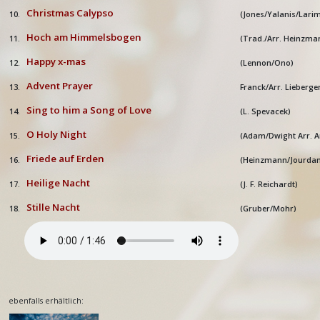
Christmas Calypso
10.
(Jones/Yalanis/Lari
Hoch am Himmelsbogen
11.
(Trad./Arr. Heinzma
Happy x-mas
12.
(Lennon/Ono)
Advent Prayer
13.
Franck/Arr. Lieberge
Sing to him a Song of Love
14.
(L. Spevacek)
O Holy Night
15.
(Adam/Dwight Arr. A
Friede auf Erden
16.
(Heinzmann/Jourdan
Heilige Nacht
17.
(J. F. Reichardt)
Stille Nacht
18.
(Gruber/Mohr)
ebenfalls erhältlich: