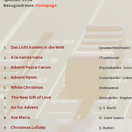
Bezugsadresse:
Homepage
Das Licht kommt in die Welt
1.
(Joudan/Heizmann)
A la nanita nana
2.
(Traditional)
Advent Peace Canon
3.
(Pachelbel/Arr. Sch
Advent Hymn
4.
(Columba/Arr. Liebe
White Christmas
5.
(Volksweise)
The New Gift of Love
6.
(Dvorak/Arr. Stephe
Air for Advent
7.
(J. S. Bach)
Ave Maria
8.
(C. Saint Saens)
Christmas Lullaby
9.
(J. Rutter)