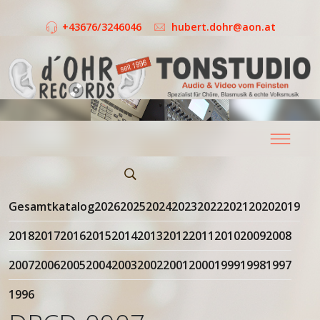
+43676/3246046
hubert.dohr@aon.at
Gesamtkatalog
2026
2025
2024
2023
2022
2021
2020
2019
2018
2017
2016
2015
2014
2013
2012
2011
2010
2009
2008
2007
2006
2005
2004
2003
2002
2001
2000
1999
1998
1997
1996