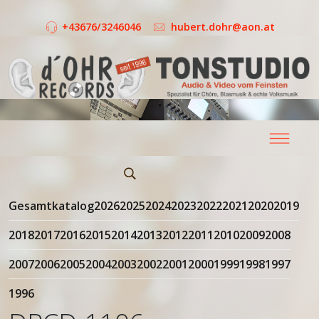
+43676/3246046
hubert.dohr@aon.at
Gesamtkatalog
2026
2025
2024
2023
2022
2021
2020
2019
2018
2017
2016
2015
2014
2013
2012
2011
2010
2009
2008
2007
2006
2005
2004
2003
2002
2001
2000
1999
1998
1997
1996