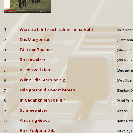
1.
Wia so a Jahrle sich schnell umadraht
(Veit Ober
Das Morgenrot
2.
(Hofmann
Fållt dar Tau her
3.
(Stimpfl/
Rosenwalzer
4.
(VW Arr. 
A Lebn voll Liab
5.
(Buchach
Wånn i die Sternlan sig
6.
(Veit Ober
Hån gmant, du werst keman
7.
(Bünker/O
In Gedånkn bin i bei dir
8.
(Hedi Prei
Schneewalzer
9.
(VW Arr. 
Amazing Grace
10.
(John New
Roz, Podjuna, Zila
11.
(Mikola J