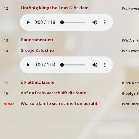
Eintönig klingt hell das Glöcklein
12.
(Volkswei
Bauernmenuett
13.
(VW Arr. 
Srce je Zalostno
14.
(Volkswei
s´Flattnitz Liadle
15.
(Gretl Ko
Auf da Fratn verschlåft die Sunn
16.
(Hopfgart
Wia so a Jahrle sich schnell umadraht
Video
(Veit Ober