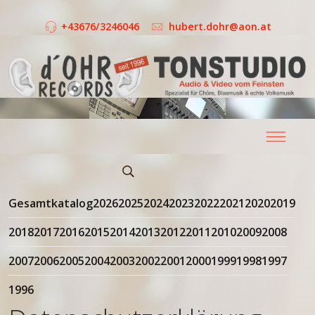
+43676/3246046
hubert.dohr@aon.at
Gesamtkatalog
2026
2025
2024
2023
2022
2021
2020
2019
2018
2017
2016
2015
2014
2013
2012
2011
2010
2009
2008
2007
2006
2005
2004
2003
2002
2001
2000
1999
1998
1997
1996