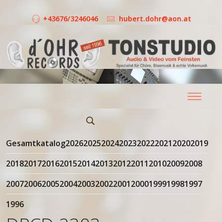
+43676/3246046
hubert.dohr@aon.at
Gesamtkatalog
2026
2025
2024
2023
2022
2021
2020
2019
2018
2017
2016
2015
2014
2013
2012
2011
2010
2009
2008
2007
2006
2005
2004
2003
2002
2001
2000
1999
1998
1997
1996