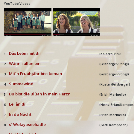
YouTube Videos
Dås Lebm mit dir
1.
(Kaiser/Trinkl)
W
å
nn i allan bin
2.
(
Felsberger/Stingl
)
Mit´n Fruahj
å
hr bist keman
3.
(Felsberger/Stingl)
Summawind
4.
(
Kuster/Felsberger
)
Du bist die Blüah in mein Herzn
5.
(Erich Marinello)
Lei ån di
6.
(Heinz-Erian/Kompo
In da Nåcht
7.
(Erich Marinello)
s´ Wolayaseeliadle
8.
(
Gretl Komposch
)