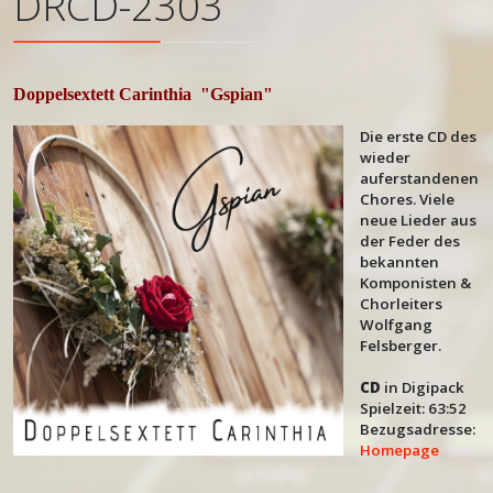
DRCD-2303
Doppelsextett Carinthia
"Gspian"
Die erste CD des
wieder
auferstandenen
Chores. Viele
neue Lieder aus
der Feder des
bekannten
Komponisten &
Chorleiters
Wolfgang
Felsberger.
CD
in Digipack
Spielzeit: 63:52
Bezugsadresse:
Homepage