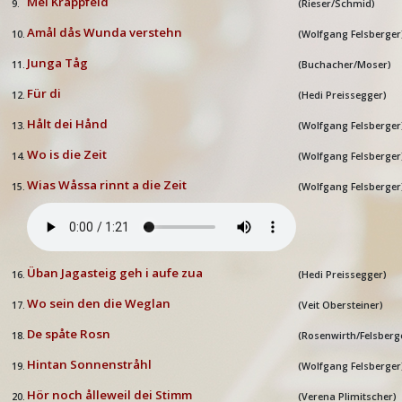
Mei Kråppfeld
9.
(
Rieser/Schmid
)
Am
å
l d
å
s Wunda verstehn
10.
(
Wolfgang Felsberger
Junga Tåg
11.
(
Buchacher/Moser)
Für di
12.
(Hedi Preissegger)
H
å
lt dei H
å
nd
13.
(Wolfgang Felsberger
Wo is die Zeit
14.
(
Wolfgang Felsberger
Wias Wåssa rinnt a die Zeit
15.
(
Wolfgang Felsberger
Üban Jagasteig geh i aufe zua
16.
(Hedi Preissegger)
Wo sein den die Weglan
17.
(Veit Obersteiner)
De sp
å
te Rosn
18.
(Rosenwirth/Felsberg
Hintan Sonnenstr
åhl
19.
(Wolfgang Felsberger
Hör noch
ålleweil dei Stimm
20.
(Verena Plimitscher)