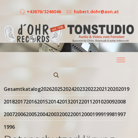
+43676/3246046
hubert.dohr@aon.at
Gesamtkatalog
2026
2025
2024
2023
2022
2021
2020
2019
2018
2017
2016
2015
2014
2013
2012
2011
2010
2009
2008
2007
2006
2005
2004
2003
2002
2001
2000
1999
1998
1997
1996