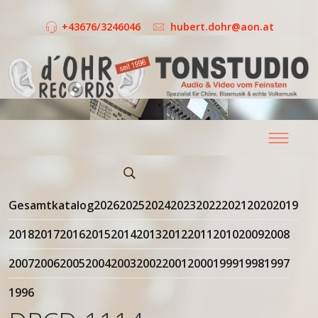
+43676/3246046
hubert.dohr@aon.at
Gesamtkatalog
2026
2025
2024
2023
2022
2021
2020
2019
2018
2017
2016
2015
2014
2013
2012
2011
2010
2009
2008
2007
2006
2005
2004
2003
2002
2001
2000
1999
1998
1997
1996