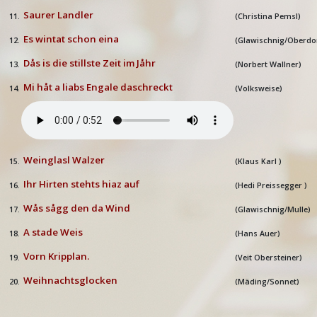
Saurer Landler
11.
(Christina Pemsl)
Es wintat schon eina
12.
(Glawischnig/Oberdo
Dås is die stillste Zeit im Jåhr
13.
(Norbert Wallner)
Mi håt a liabs Engale daschreckt
14.
(Volksweise)
Weinglasl Walzer
15.
(Klaus Karl )
Ihr Hirten stehts hiaz auf
16.
(Hedi Preissegger )
Wås sågg den da Wind
17.
(Glawischnig/Mulle)
A stade Weis
18.
(Hans Auer)
Vorn Kripplan.
19.
(Veit Obersteiner)
Weihnachtsglocken
20.
(Mäding/Sonnet)