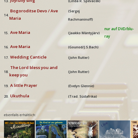
Joyfully sing
13.
(Linda R. Spevacek)
Bogoroditse Devo / Ave
(Sergej
14.
Maria
Rachmaninoff)
nur auf DVD/blu-
Ave Maria
15.
(Jaakko Mäntyjärv)
ray
Ave Maria
16.
(Gounod/J.S.Bach)
Wedding Canticle
17.
(John Rutter)
The Lord bless you and
18.
(John Rutter)
keep you
A little Prayer
19.
(Evelyn Glennie)
Ukuthula
20.
(Trad. Südafrika)
ebenfalls erhältlich: