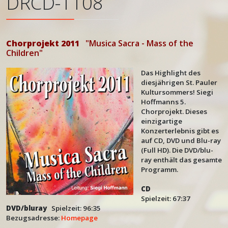
DRCD-1108
Chorprojekt 2011
"Musica Sacra - Mass of the
Children"
Das Highlight des
diesjährigen St. Pauler
Kultursommers! Siegi
Hoffmanns 5.
Chorprojekt. Dieses
einzigartige
Konzerterlebnis gibt es
auf CD, DVD und Blu-ray
(Full HD). Die DVD/blu-
ray enthält das gesamte
Programm.
CD
Spielzeit: 67:37
DVD/bluray
Spielzeit: 96:35
Bezugsadresse:
Homepage