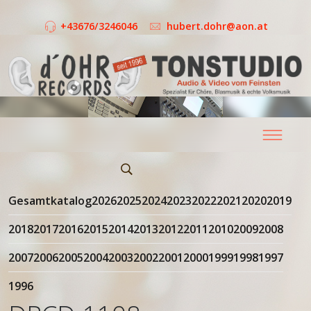
+43676/3246046
hubert.dohr@aon.at
Gesamtkatalog
2026
2025
2024
2023
2022
2021
2020
2019
2018
2017
2016
2015
2014
2013
2012
2011
2010
2009
2008
2007
2006
2005
2004
2003
2002
2001
2000
1999
1998
1997
1996