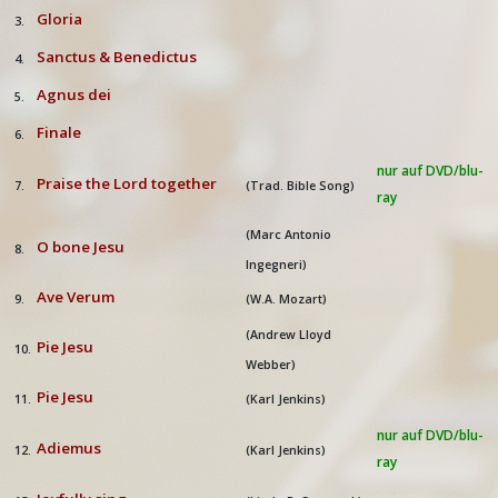
Gloria
3.
Sanctus & Benedictus
4.
Agnus dei
5.
Finale
6.
nur auf DVD/blu-
Praise the Lord together
7.
(Trad. Bible Song)
ray
(Marc Antonio
O bone Jesu
8.
Ingegneri)
Ave Verum
9.
(W.A. Mozart)
(Andrew Lloyd
Pie Jesu
10.
Webber)
Pie Jesu
11.
(Karl Jenkins)
nur auf DVD/blu-
Adiemus
12.
(Karl Jenkins)
ray