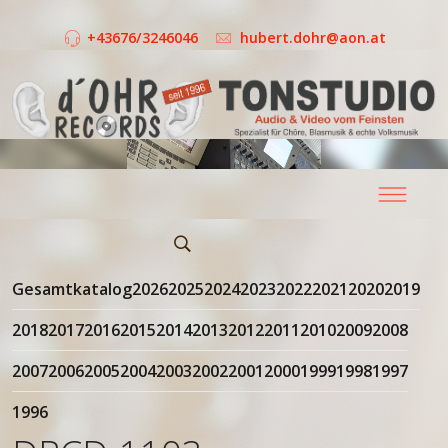
+43676/3246046
hubert.dohr@aon.at
Gesamtkatalog
2026
2025
2024
2023
2022
2021
2020
2019
2018
2017
2016
2015
2014
2013
2012
2011
2010
2009
2008
2007
2006
2005
2004
2003
2002
2001
2000
1999
1998
1997
1996