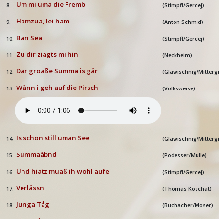
Um mi uma die Fremb
8.
(Stimpfl/Gerdej)
Hamzua, lei ham
9.
(Anton Schmid)
Ban Sea
10.
(Stimpfl/Gerdej)
Zu dir ziagts mi hin
11.
(Neckheim)
Dar groaße Summa is går
12.
(Glawischnig/Mitterg
Wånn i geh auf die Pirsch
13.
(Volksweise)
Is schon still uman See
14.
(Glawischnig/Mitterg
Summaåbnd
15.
(Podesser/Mulle)
Und hiatz muaß ih wohl aufe
16.
(Stimpfl/Gerdej)
Verlåssn
17.
(Thomas Koschat)
Junga Tåg
18.
(Buchacher/Moser)