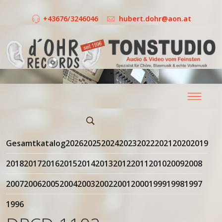
+43676/3246046
hubert.dohr@aon.at
Gesamtkatalog
2026
2025
2024
2023
2022
2021
2020
2019
2018
2017
2016
2015
2014
2013
2012
2011
2010
2009
2008
2007
2006
2005
2004
2003
2002
2001
2000
1999
1998
1997
1996