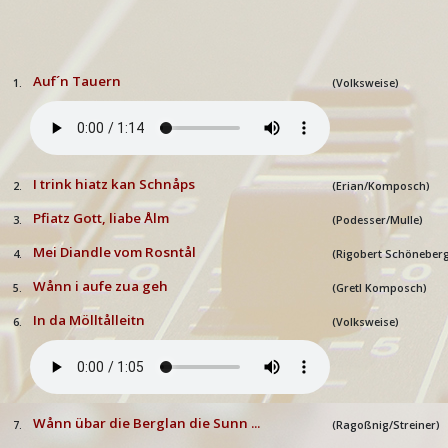
Auf´n Tauern
1.
(Volksweise)
I trink hiatz kan Schnåps
2.
(Erian/Komposch)
Pfiatz Gott, liabe Ålm
3.
(Podesser/Mulle)
Mei Diandle vom Rosntål
4.
(Rigobert Schöneberg
Wånn i aufe zua geh
5.
(Gretl Komposch)
In da Mölltålleitn
6.
(Volksweise)
Wånn übar die Berglan die Sunn ...
7.
(Ragoßnig/Streiner)