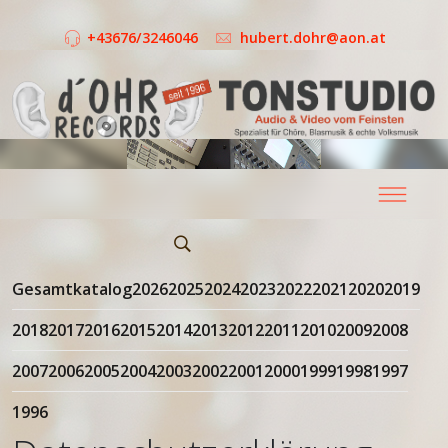
+43676/3246046
hubert.dohr@aon.at
Gesamtkatalog
2026
2025
2024
2023
2022
2021
2020
2019
2018
2017
2016
2015
2014
2013
2012
2011
2010
2009
2008
2007
2006
2005
2004
2003
2002
2001
2000
1999
1998
1997
1996