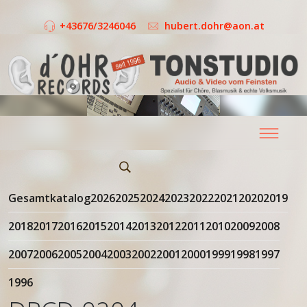
+43676/3246046
hubert.dohr@aon.at
Gesamtkatalog
2026
2025
2024
2023
2022
2021
2020
2019
2018
2017
2016
2015
2014
2013
2012
2011
2010
2009
2008
2007
2006
2005
2004
2003
2002
2001
2000
1999
1998
1997
1996