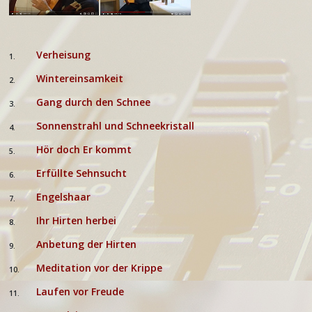
Verheisung
1.
Wintereinsamkeit
2.
Gang durch den Schnee
3.
Sonnenstrahl und Schneekristall
4.
Hör doch Er kommt
5.
Erfüllte Sehnsucht
6.
Engelshaar
7.
Ihr Hirten herbei
8.
Anbetung der Hirten
9.
Meditation vor der Krippe
10.
Laufen vor Freude
11.