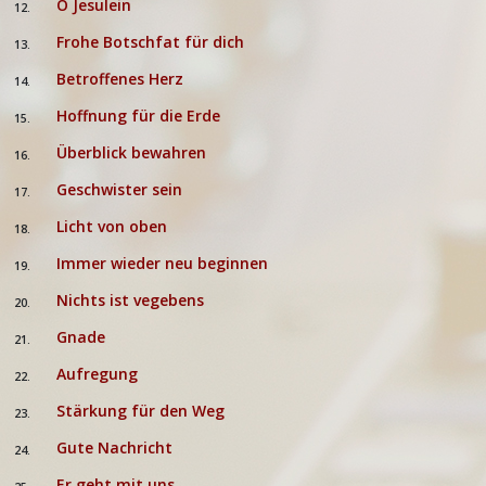
O Jesulein
12.
Frohe Botschfat für dich
13.
Betroffenes Herz
14.
Hoffnung für die Erde
15.
Überblick bewahren
16.
Geschwister sein
17.
Licht von oben
18.
Immer wieder neu beginnen
19.
Nichts ist vegebens
20.
Gnade
21.
Aufregung
22.
Stärkung für den Weg
23.
Gute Nachricht
24.
Er geht mit uns