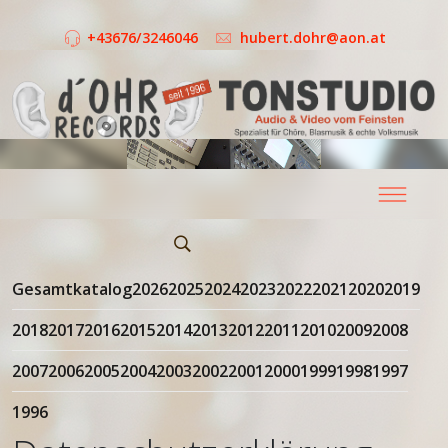
+43676/3246046
hubert.dohr@aon.at
Gesamtkatalog
2026
2025
2024
2023
2022
2021
2020
2019
2018
2017
2016
2015
2014
2013
2012
2011
2010
2009
2008
2007
2006
2005
2004
2003
2002
2001
2000
1999
1998
1997
1996