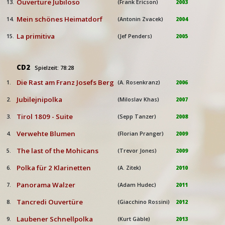
Ouvertüre Jubiloso
13.
(Frank Ericson)
2003
Mein schönes Heimatdorf
14.
(Antonin Zvacek)
2004
La primitiva
15.
(Jef Penders)
2005
CD2
Spielzeit: 78:28
Die Rast am Franz Josefs Berg
1.
(A. Rosenkranz)
2006
Jubilejnipolka
2.
(Miloslav Khas)
2007
Tirol 1809 - Suite
3.
(Sepp Tanzer)
2008
Verwehte Blumen
4.
(Florian Pranger)
2009
The last of the Mohicans
5.
(Trevor Jones)
2009
Polka für 2 Klarinetten
6.
(A. Zitek)
2010
Panorama Walzer
7.
(Adam Hudec)
2011
Tancredi Ouvertüre
8.
(Giacchino Rossini)
2012
Laubener Schnellpolka
9.
(Kurt Gäble)
2013