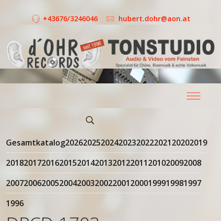
+43676/3246046
hubert.dohr@aon.at
Gesamtkatalog
2026
2025
2024
2023
2022
2021
2020
2019
2018
2017
2016
2015
2014
2013
2012
2011
2010
2009
2008
2007
2006
2005
2004
2003
2002
2001
2000
1999
1998
1997
1996