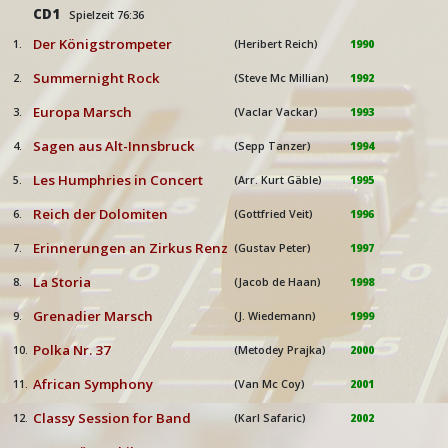
CD1
Spielzeit 76:36
Der Königstrompeter
1.
(Heribert Reich)
1990
Summernight Rock
2.
(Steve Mc Millian)
1992
Europa Marsch
3.
(Vaclar Vackar)
1993
Sagen aus Alt-Innsbruck
4.
(Sepp Tanzer)
1994
Les Humphries in Concert
5.
(Arr. Kurt Gäble)
1995
Reich der Dolomiten
6.
(Gottfried Veit)
1996
Erinnerungen an Zirkus Renz
7.
(Gustav Peter)
1997
La Storia
8.
(Jacob de Haan)
1998
Grenadier Marsch
9.
(J. Wiedemann)
1999
Polka Nr. 37
10.
(Metodey Prajka)
2000
African Symphony
11.
(Van Mc Coy)
2001
Classy Session for Band
12.
(Karl Safaric)
2002