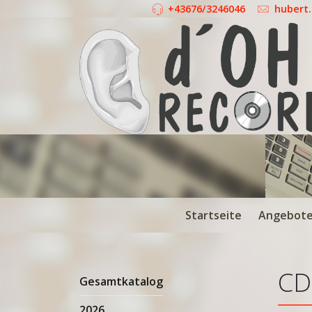
+43676/3246046
hubert
Startseite
Angebot
CD
Gesamtkatalog
2026