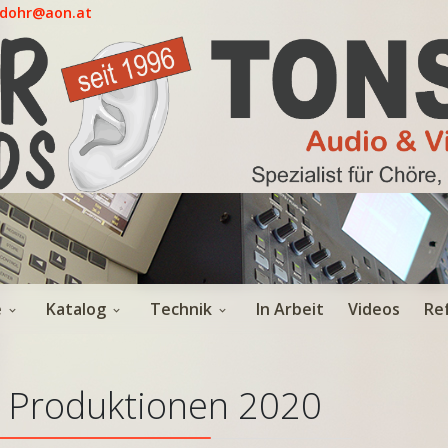
.dohr@aon.at
e
Katalog
Technik
In Arbeit
Videos
Re
 Produktionen 2020