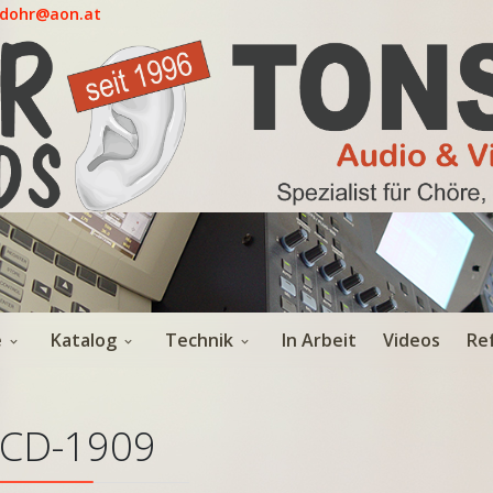
.dohr@aon.at
e
Katalog
Technik
In Arbeit
Videos
Re
CD-1909