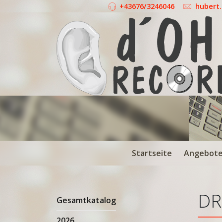
+43676/3246046
hubert
Startseite
Angebot
DR
Gesamtkatalog
2026