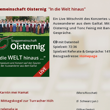
emeinschaft Oisternig
"In die Welt hinaus"
Ein Live Mitschnitt des Konzert
Auswanderer aus dem Gailtal. Mit
Oisternig und Tonc Feinig mit Ban
Gespräche.
CD
mit Datenteil
Spielzeit: 72:36
Spielzeit Referate & Gespräche
Bezugsadresse:
Homepage
Karntn mei Hamat
(Moro/Koschat)
 Mittagskogel zur Turracher Höh
(F. Schwarz jun.)
 zelenela je
(Vilhar/Jenko)