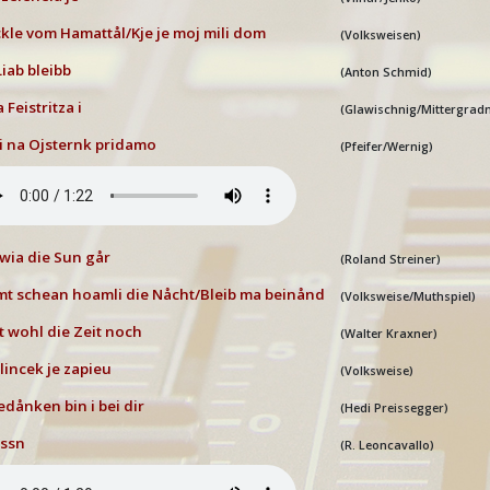
ckle vom Hamatt
ål/Kje je moj mili dom
(Volksweisen)
Liab bleibb
(Anton Schmid)
 Feistritza i
(Glawischnig/Mittergrad
i na Ojsternk pridamo
(Pfeifer/Wernig)
 wia die Sun g
år
(Roland Streiner)
t schean hoamli die N
åcht/Bleib ma bein
ånd
(Volksweise/Muthspiel)
 wohl die Zeit noch
(Walter Kraxner)
lincek je zapieu
(Volksweise)
edånken bin i bei dir
(Hedi Preissegger)
ossn
(R. Leoncavallo)