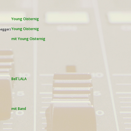
Young Oisternig
Young Oisternig
negger)
mit Young Oisternig
Bell´LALA
mit
Band