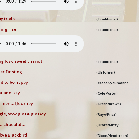
my trials
(Traditional)
ing rise
(Traditional)
g low, sweet chariot
(Traditional)
ter Einstieg
(Uli Führer)
nt to be happy
(ceasar/youmanns)
t and Day
(Cole Porter)
imental Journey
(Green/Brown)
gie, Woogie Bugle Boy
(Raye/Price)
a chocolatta
(Drake/Mizzy)
bye Blackbird
(Dixon/Henderson)