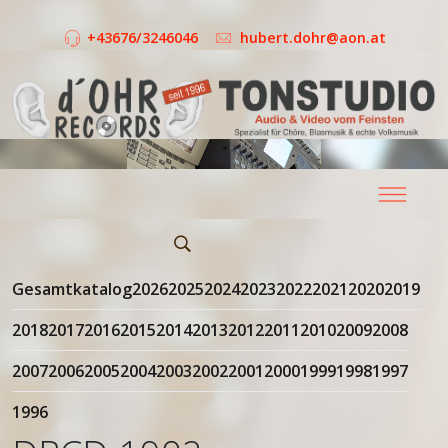
+43676/3246046
hubert.dohr@aon.at
Gesamtkatalog
2026
2025
2024
2023
2022
2021
2020
2019
2018
2017
2016
2015
2014
2013
2012
2011
2010
2009
2008
2007
2006
2005
2004
2003
2002
2001
2000
1999
1998
1997
1996