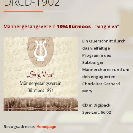
DRCD-1902
Männergesangsverein
1894 Bürmoos
"Sing Viva"
Ein Querschnitt durch
das vielfältige
Programm des
Salzburger
Männerchores rund um
den engagierten
Chorleiter Gerhard
Mory.
CD
in Digipack
Spielzeit: 66:02
Bezugsadresse:
Homepage