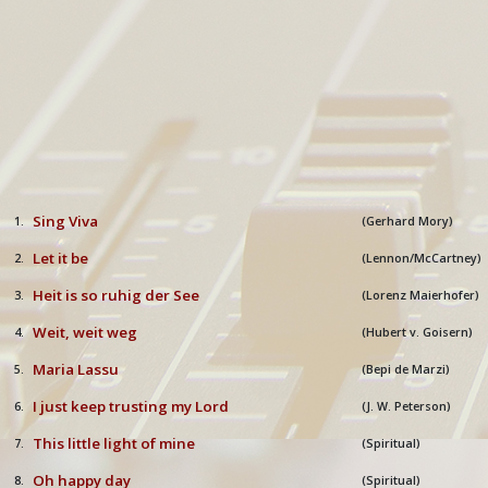
Sing Viva
1.
(Gerhard Mory)
Let it be
2.
(Lennon/McCartney)
Heit is so ruhig der See
3.
(Lorenz Maierhofer)
Weit, weit weg
4.
(Hubert v. Goisern)
Maria Lassu
5.
(Bepi de Marzi)
I just keep trusting my Lord
6.
(J. W. Peterson)
This little light of mine
7.
(Spiritual)
Oh happy day
8.
(Spiritual)