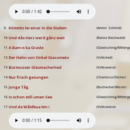
Kömmts lei einar in die Stuben
9.
(Anton Schmid)
Und dås Herz werd gånz weit
10.
(Benno Reichwald)
A Bam is ka Grasle
11.
(Glawischnig/Mitterg
Der Hahn von Onkel Giacometo
12.
(Volkslied)
Bürmooser Glasmacherlied
13.
(Volksweise)
Nur frisch gesungen
14.
(Chamisso/Silcher)
Junga Tåg
15.
(Buchacher/Moser)
Is schon still uman See
16.
(Glawischnig/Mitterg
Und da Wåldbua bin i
17.
(Volksweise)