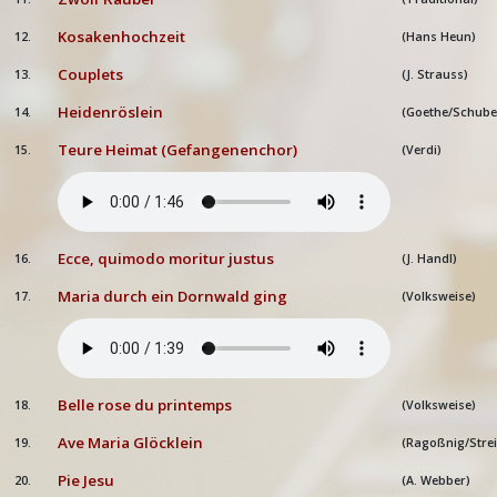
Kosakenhochzeit
12.
(Hans Heun)
Couplets
13.
(J. Strauss)
Heidenröslein
14.
(Goethe/Schube
Teure Heimat (Gefangenenchor)
15.
(Verdi)
Ecce, quimodo moritur justus
16.
(J. Handl)
Maria durch ein Dornwald ging
17.
(Volksweise)
Belle rose du printemps
18.
(Volksweise)
Ave Maria Glöcklein
19.
(Ragoßnig/Strei
Pie Jesu
20.
(A. Webber)