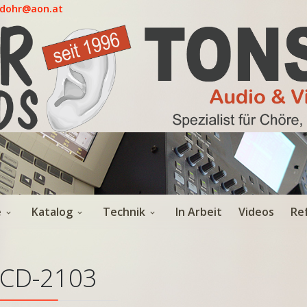
.dohr@aon.at
e
Katalog
Technik
In Arbeit
Videos
Re
CD-2103