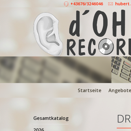
+43676/3246046
hubert
Startseite
Angebot
DR
Gesamtkatalog
2026