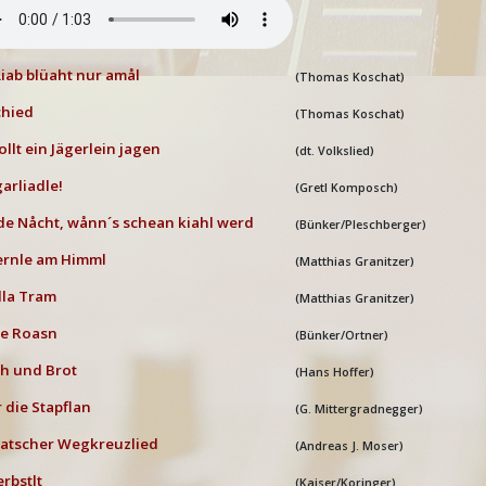
Liab blüaht nur amål
(
Thomas Koschat)
chied
(
Thomas Koschat)
ollt ein Jägerlein jagen
(dt. Volkslied)
garliadle!
(Gretl Komposch)
de Nåcht, wånn´s schean kiahl werd
(Bünker/Pleschberger)
ernle am Himml
(Matthias Granitzer)
illa Tram
(Matthias Granitzer)
be Roasn
(Bünker/Ortner)
h und Brot
(Hans Hoffer)
 die Stapflan
(G. Mittergradnegger)
atscher Wegkreuzlied
(Andreas J. Moser)
erbstlt
(Kaiser/Koringer)