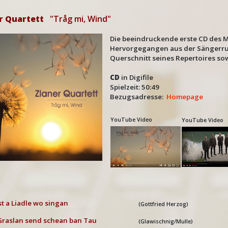
r Quartett
"Tråg mi, Wind"
Die beeindruckende erste CD des 
Hervorgegangen aus der Sängerrun
Querschnitt seines Repertoires sow
CD
in Digifile
Spielzeit: 50:49
Bezugsadresse:
Homepage
YouTube Video
YouTube Video
t a Liadle wo singan
(Gottfried Herzog)
Graslan send schean ban Tau
(Glawischnig/Mulle)