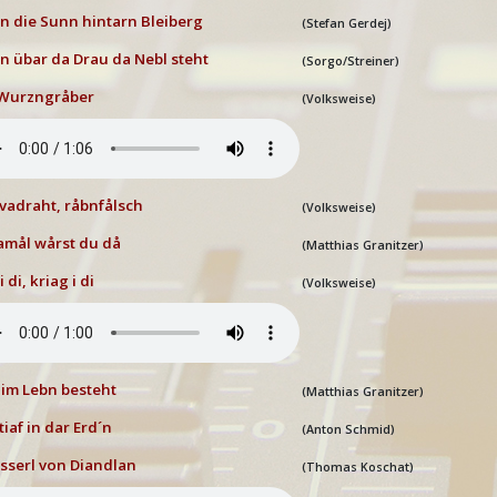
 die Sunn hintarn Bleiberg
(Stefan Gerdej)
 übar da Drau da Nebl steht
(Sorgo/Streiner)
 Wurzngråber
(Volksweise)
vadraht, råbnfålsch
(Volksweise)
amål wårst du då
(Matthias Granitzer)
i di, kriag i di
(Volksweise)
im Lebn besteht
(Matthias Granitzer)
tiaf in dar Erd´n
(Anton Schmid)
sserl von Diandlan
(
Thomas Koschat)