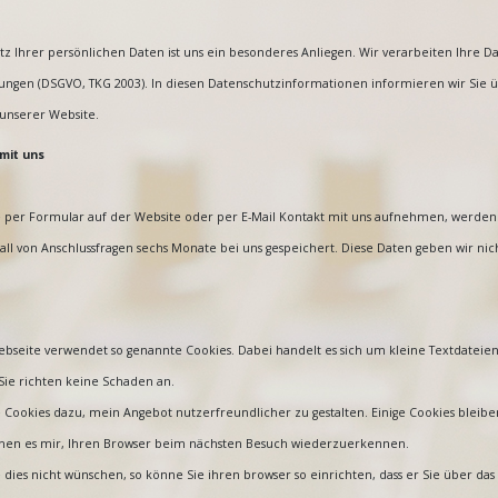
z Ihrer persönlichen Daten ist uns ein besonderes Anliegen. Wir verarbeiten Ihre D
ngen (DSGVO, TKG 2003). In diesen Datenschutzinformationen informieren wir Sie ü
nserer Website.
mit uns
 per Formular auf der Website oder per E-Mail Kontakt mit uns aufnehmen, werde
all von Anschlussfragen sechs Monate bei uns gespeichert. Diese Daten geben wir nich
bseite verwendet so genannte Cookies. Dabei handelt es sich um kleine Textdateien,
Sie richten keine Schaden an.
 Cookies dazu, mein Angebot nutzerfreundlicher zu gestalten. Einige Cookies bleiben
hen es mir, Ihren Browser beim nächsten Besuch wiederzuerkennen.
dies nicht wünschen, so könne Sie ihren browser so einrichten, dass er Sie über das 