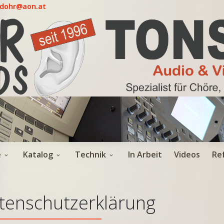
.dohr@aon.at
e
Katalog
Technik
In Arbeit
Videos
Re
tenschutzerklärung