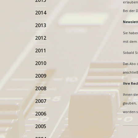
2015
erlauben
Bei der D
2014
Newslet
2013
Sie haben
2012
mit dem 
2011
Sobald S
2010
Das Abo d
anschlie
2009
Ihre Rec
2008
Ihnen st
2007
glauben, 
worden s
2006
2005