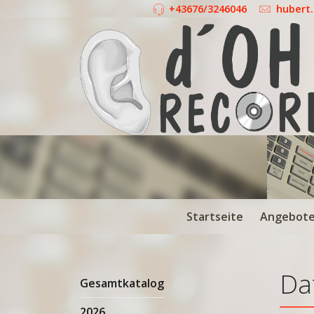
+43676/3246046
hubert
Startseite
Angebot
Da
Gesamtkatalog
2026