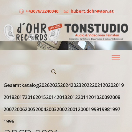
+43676/3246046
hubert.dohr@aon.at
Gesamtkatalog
2026
2025
2024
2023
2022
2021
2020
2019
2018
2017
2016
2015
2014
2013
2012
2011
2010
2009
2008
2007
2006
2005
2004
2003
2002
2001
2000
1999
1998
1997
1996