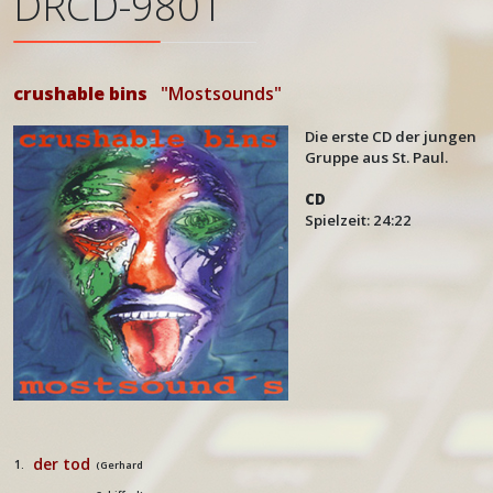
DRCD-9801
crushable bins
"Mostsounds"
Die erste CD der jungen
Gruppe aus St. Paul.
CD
Spielzeit: 24:22
der tod
1.
(Gerhard