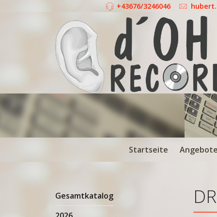
+43676/3246046
hubert
Startseite
Angebot
DR
Gesamtkatalog
2026