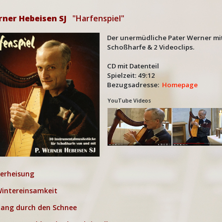
rner Hebeisen SJ
"Harfenspiel"
Der unermüdliche Pater Werner mit 
Schoßharfe & 2 Videoclips.
CD mit Datenteil
Spielzeit: 49:12
Bezugsadresse:
Homepage
YouTube Videos
erheisung
intereinsamkeit
ang durch den Schnee