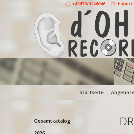
+43676/3246046
hubert
Startseite
Angebot
DR
Gesamtkatalog
2026