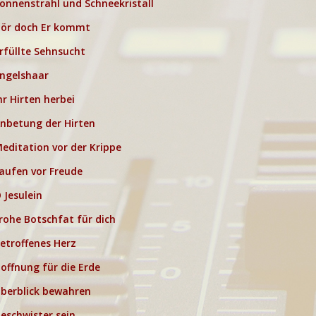
onnenstrahl und Schneekristall
ör doch Er kommt
rfüllte Sehnsucht
ngelshaar
hr Hirten herbei
nbetung der Hirten
editation vor der Krippe
aufen vor Freude
 Jesulein
rohe Botschfat für dich
etroffenes Herz
offnung für die Erde
berblick bewahren
eschwister sein