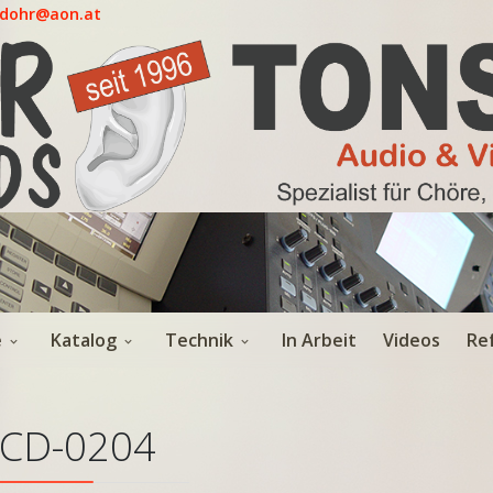
.dohr@aon.at
e
Katalog
Technik
In Arbeit
Videos
Re
CD-0204