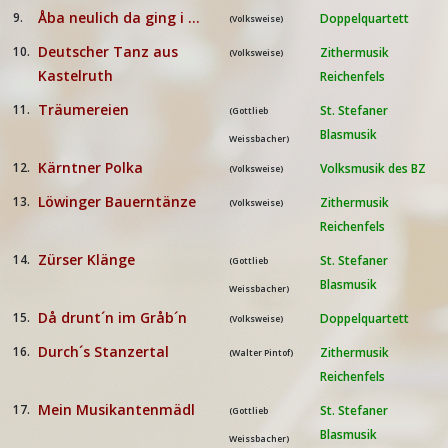
Åba neulich da ging i ...
9.
Doppelquartett
(Volksweise)
Deutscher Tanz aus
10.
Zithermusik
(Volksweise)
Kastelruth
Reichenfels
Träumereien
11.
St. Stefaner
(Gottlieb
Blasmusik
Weissbacher)
Kärntner Polka
12.
Volksmusik des BZ
(Volksweise)
Löwinger Bauerntänze
13.
Zithermusik
(Volksweise)
Reichenfels
Zürser Klänge
14.
St. Stefaner
(Gottlieb
Blasmusik
Weissbacher)
Då drunt´n im Gråb´n
15.
Doppelquartett
(Volksweise)
Durch´s Stanzertal
16.
Zithermusik
(Walter Pintof)
Reichenfels
Mein Musikantenmädl
17.
St. Stefaner
(Gottlieb
Blasmusik
Weissbacher)