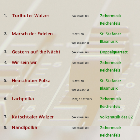
Turlhofer Walzer
1.
Zithermusik
(Volksweise)
Reichenfels
Marsch der Fidelen
2.
St. Stefaner
(Gottlieb
Blasmusik
Weissbacher)
Gestern auf die Nåcht
3.
Doppelquartett
(Volksweise)
Wir sein wir
4.
Zithermusik
(Volksweise)
Reichenfels
Heuschober Polka
5.
St. Stefaner
(Gottlieb
Blasmusik
Weissbacher)
Lachpolka
6.
Zithermusik
(Antje Sattler)
Reichenfels
Katschtaler Walzer
7.
Volksmusik des BZ
(Volksweise)
Nandlpolka
8.
Zithermusik
(Volksweise)
Reichenfels