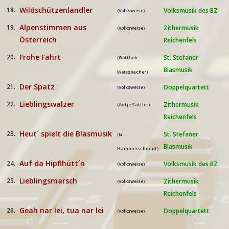
Wildschützenlandler
18.
Volksmusik des BZ
(Volksweise)
Alpenstimmen aus
19.
Zithermusik
(Volksweise)
Österreich
Reichenfels
Frohe Fahrt
20.
St. Stefaner
(Gottlieb
Blasmusik
Weissbacher)
Der Spatz
21.
Doppelquartett
(Volksweise)
Lieblingswalzer
22.
Zithermusik
(Antje Sattler)
Reichenfels
Heut´ spielt die Blasmusik
23.
St. Stefaner
(G.
Blasmusik
Hammerschmidt)
Auf da Hipflhütt´n
24.
Volksmusik des BZ
(Volksweise)
Lieblingsmarsch
25.
Zithermusik
(Volksweise)
Reichenfels
Geah nar lei, tua nar lei
26.
Doppelquartett
(Volksweise)