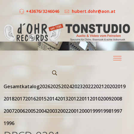
+43676/3246046
hubert.dohr@aon.at
Gesamtkatalog
2026
2025
2024
2023
2022
2021
2020
2019
2018
2017
2016
2015
2014
2013
2012
2011
2010
2009
2008
2007
2006
2005
2004
2003
2002
2001
2000
1999
1998
1997
1996