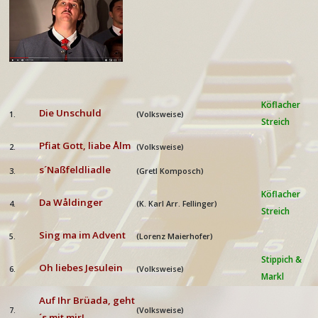
Köflacher
Die Unschuld
1.
(Volksweise)
Streich
Pfiat Gott, liabe Ålm
2.
(Volksweise)
s´Naßfeldliadle
3.
(Gretl Komposch)
Köflacher
Da Wåldinger
4.
(K. Karl Arr. Fellinger)
Streich
Sing ma im Advent
5.
(Lorenz Maierhofer)
Stippich &
Oh liebes Jesulein
6.
(Volksweise)
Markl
Auf Ihr Brüada, geht
7.
(Volksweise)
´s mit mir!