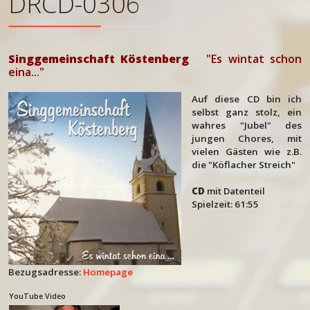
DRCD-0306
Singgemeinschaft Köstenberg
"Es wintat schon
eina..."
Auf diese CD bin ich
selbst ganz stolz, ein
wahres "Jubel" des
jungen Chores, mit
vielen Gästen wie z.B.
die "Köflacher Streich"
CD
mit Datenteil
Spielzeit: 61:55
Bezugsadresse:
Homepage
YouTube Video