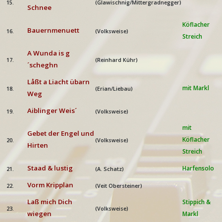
15.
(Glawischnig/Mittergradnegger)
Schnee
Köflacher
Bauernmenuett
16.
(Volksweise)
Streich
A Wunda is g
17.
(Reinhard Kühr)
´scheghn
Låßt a Liacht übarn
mit Markl
18.
(Erian/Liebau)
Weg
Aiblinger Weis´
19.
(Volksweise)
mit
Gebet der Engel und
Köflacher
20.
(Volksweise)
Hirten
Streich
Staad & lustig
Harfensolo
21.
(A. Schatz)
Vorm Kripplan
22.
(Veit Obersteiner)
Laß mich Dich
Stippich &
23.
(Volksweise)
wiegen
Markl