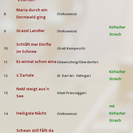
Maria durch ein
8.
(Volksweise)
Dornwald ging
Köflacher
Grassl Landler
9.
(Volksweise)
Streich
Schlåft mei Dörfle
10.
(Gretl Komposch)
im Schnee
Es wintat schon eina
11.
(Glawischnig/Oberdorfer)
Köflacher
s´Zartale
12.
(K. Karl Arr. Fellinger)
Streich
Nebl steigt aus´n
13.
(Hedi Preissegger)
See
mit
Heiligste Nåcht
Köflacher
14.
(Volksweise)
Streich
Schean still fållt da