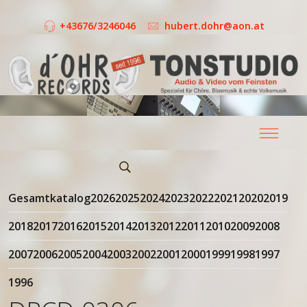
+43676/3246046
hubert.dohr@aon.at
Gesamtkatalog
2026
2025
2024
2023
2022
2021
2020
2019
2018
2017
2016
2015
2014
2013
2012
2011
2010
2009
2008
2007
2006
2005
2004
2003
2002
2001
2000
1999
1998
1997
1996