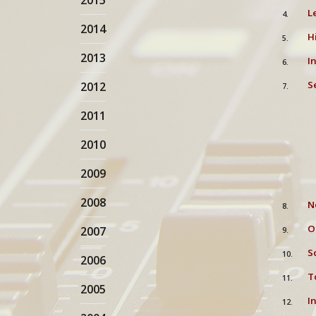
2015
L
4.
2014
H
5.
2013
I
6.
S
2012
7.
Ü
2011
B
2010
Ü
2009
T
2008
N
8.
O
2007
9.
S
10.
2006
T
11.
2005
I
12.