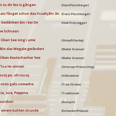
ei zu dir bis is gångan
(HansPleschberger)
iatz fånget schon das Fruahjåhr ån
(Franz Pleschberger)
n Gedånken bin i bei Dir
(Hedi Preissegger)
ee Schnasn:
ban See sing i ume
(Stimpfl/Gerdej)
in das Wegale gwåndert
(Walter Kraxner)
ban Keutschacher See
(Walter Kraxner)
ua lei sinnan
(Stremayr/Freunschlag)
ocoj po, oh nocoj
(Volksweise)
 voso galo comadre
(Trad./Groba)
cia, scia, Peppina
(Traditional)
ourdion
(Anonym)
n einem kühlen Grunde
(Eichendorff/Glück)