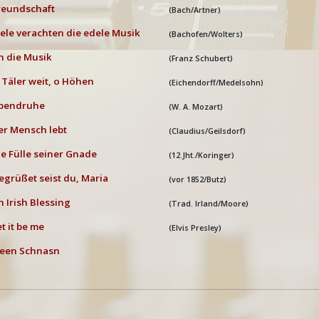
reundschaft
(Bach/Artner)
iele verachten die edele Musik
(Bachofen/Wolters)
n die Musik
(Franz Schubert)
 Täler weit, o Höhen
(Eichendorff/Medelsohn)
bendruhe
(W. A. Mozart)
er Mensch lebt
(Claudius/Geilsdorf)
ie Fülle seiner Gnade
(12.Jht./Koringer)
egrüßet seist du, Maria
(vor 1852/Butz)
n Irish Blessing
(Trad. Irland/Moore)
et it be me
(Elvis Presley)
een Schnasn