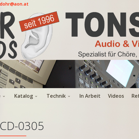
.dohr@aon.at
e
Katalog
Technik
In Arbeit
Videos
Re
CD-0305