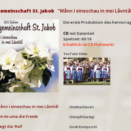
emeinschaft St. Jakob
"Wånn I eineschau in mei Låvntå
Die erste Produktion des hervorra
CD
mit Datenteil
Spielzeit: 60:18
Erhältlich im CD Flohmarkt
YouTube Video
ånn i eineschau in mei Låvntål
(Stietka/Glaser)
m mi uma die Fremb
(Stimpfl/Gerdej)
iegt dar Reif
(Gretl Komposch)