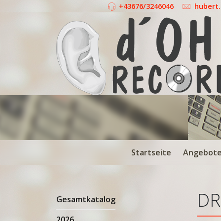
+43676/3246046
hubert
Startseite
Angebot
DR
Gesamtkatalog
2026