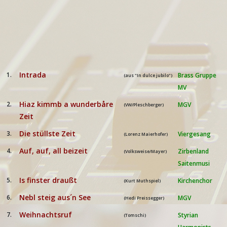
Intrada
1.
Brass Gruppe
(aus "In dulce jubilo")
MV
Hiaz kimmb a wunderbåre
2.
MGV
(VW/Pleschberger)
Zeit
Die stüllste Zeit
3.
Viergesang
(Lorenz Maierhofer)
Auf, auf, all beizeit
4.
Zirbenland
(Volksweise/Mayer)
Saitenmusi
Is finster draußt
5.
Kirchenchor
(Kurt Muthspiel)
Nebl steig aus´n See
6.
MGV
(Hedi Preissegger)
Weihnachtsruf
7.
Styrian
(Tomschi)