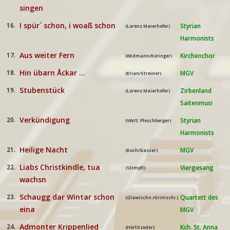
singen
I spür´ schon, i woaß schon
16.
Styrian
(Lorenz Maierhofer)
Harmonists
Aus weiter Fern
17.
Kirchenchor
(Widmann/Koringer)
Hin übarn Åckar ...
18.
MGV
(Erian/Streiner)
Stubenstück
19.
Zirbenland
(Lorenz Maierhofer)
Saitenmusi
Verkündigung
20.
Styrian
(VW/S: Pleschberger)
Harmonists
Heilige Nacht
21.
MGV
(Koch/Gasser)
Liabs Christkindle, tua
22.
Viergesang
(Stimpfl)
wachsn
Schaugg dar Wintar schon
23.
Quartett des
(Glawischn./Grimschi.)
eina
MGV
Admonter Krippenlied
24.
Kch. St. Anna
(Hörlitzeder)