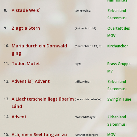
Harmonists
A stade Weis´
8.
Zirbenland
(Volksweise)
Saitenmusi
Ziagt a Stern
9.
Quartett des
(Anton Schmid)
MGV
Maria durch ein Dornwald
10.
Kirchenchor
(Deutschland 17.Jh)
ging
Tudor-Motet
11.
Brass Gruppe
(Tye)
MV
Advent is´, Advent
12.
Zirbenland
(Tilly/Prinz)
Saitenmusi
A Liachterschein liegt über´m
13.
Swing´n Tune
(Lorenz Maierhofer)
Lånd
Advent
14.
Zirbenland
(Tossold/Mayer)
Saitenmusi
Ach, mein Seel fang an zu
15.
MGV
(VW/Antesberger)