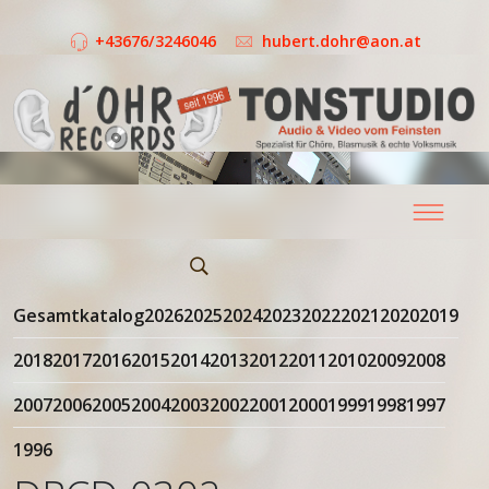
+43676/3246046
hubert.dohr@aon.at
Gesamtkatalog
2026
2025
2024
2023
2022
2021
2020
2019
2018
2017
2016
2015
2014
2013
2012
2011
2010
2009
2008
2007
2006
2005
2004
2003
2002
2001
2000
1999
1998
1997
1996