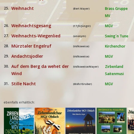
Weihnacht
25.
Brass Gruppe
(Bert Mayer)
MV
Weihnachtsgesang
26.
MGV
(17.Jh/Jüngst)
Weihnachts-Wiegenlied
27.
Swing´n Tune
(anonym)
Mürztaler Engelruf
28.
Kirchenchor
(Volksweise)
Andachtsjodler
29.
MGV
(Volksweise)
Auf dem Berg da wehet der
30.
Zirbenland
(Volksweise/Mayer)
Wind
Saitenmusi
Stille Nacht
31.
MGV
(Mohr/Gruber)
ebenfalls erhältlich: