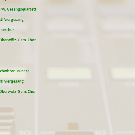
rw. Gesangsquartett
stl Viergesang
nerchor
Oberwölz-Gem. Chor
chwister Brunner
stl Viergesang
Oberwölz-Gem. Chor