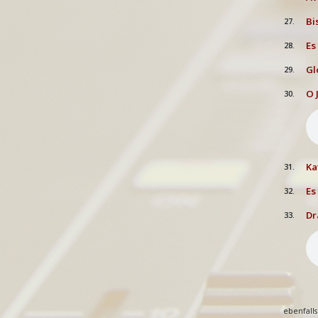
Bi
27.
Es
28.
Gl
29.
O 
30.
Ka
31.
Es
32.
Dr
33.
ebenfalls