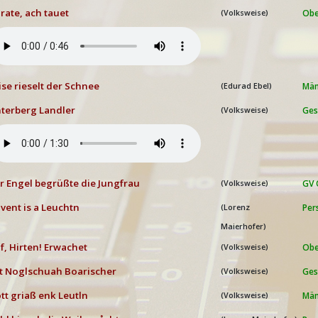
rate, ach tauet
Obe
(Volksweise)
ise rieselt der Schnee
Män
(Edurad Ebel)
terberg Landler
Ges
(Volksweise)
r Engel begrüßte die Jungfrau
GV 
(Volksweise)
vent is a Leuchtn
Per
(Lorenz
Maierhofer)
f, Hirten! Erwachet
Obe
(Volksweise)
t Noglschuah Boarischer
Ges
(Volksweise)
tt griaß enk Leutln
Män
(Volksweise)