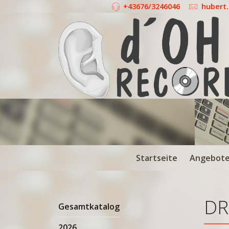
+43676/3246046
hubert
Startseite
Angebot
DR
Gesamtkatalog
2026