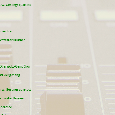
rw. Gesangsquartett
nerchor
chwister Brunner
Oberwölz-Gem. Chor
stl Viergesang
rw. Gesangsquartett
chwister Brunner
nerchor