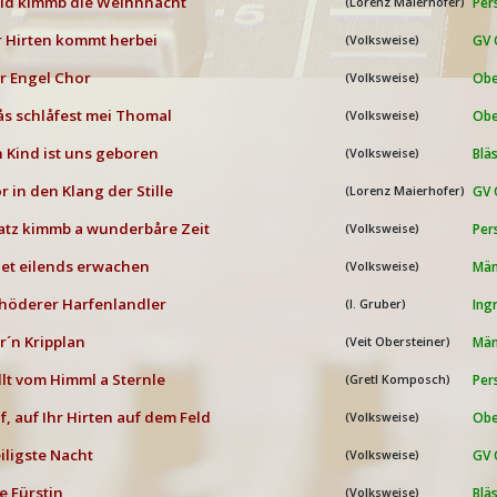
ld kimmb die Weihnnåcht
Per
(Lorenz Maierhofer)
r Hirten kommt herbei
GV 
(Volksweise)
r Engel Chor
Obe
(Volksweise)
s schlåfest mei Thomal
Obe
(Volksweise)
n Kind ist uns geboren
Blä
(Volksweise)
r in den Klang der Stille
GV 
(Lorenz Maierhofer)
atz kimmb a wunderbåre Zeit
Per
(Volksweise)
et eilends erwachen
Män
(Volksweise)
höderer Harfenlandler
Ing
(I. Gruber)
r´n Kripplan
Män
(Veit Obersteiner)
llt vom Himml a Sternle
Per
(Gretl Komposch)
f, auf Ihr Hirten auf dem Feld
Obe
(Volksweise)
iligste Nacht
GV 
(Volksweise)
e Fürstin
Blä
(Volksweise)