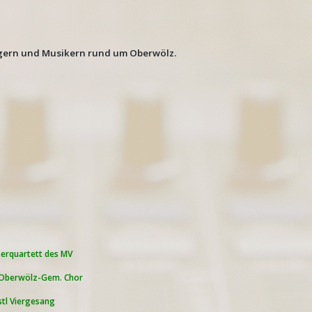
gern und Musikern rund um Oberwölz.
serquartett des MV
Oberwölz-Gem. Chor
stl Viergesang