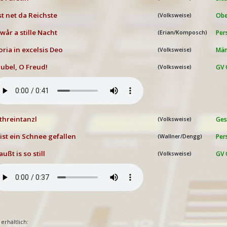
st net da Reichste
Obe
(Volksweise)
 wår a stille Nacht
Per
(Erian/Komposch)
oria in excelsis Deo
Män
(Volksweise)
Jubel, O Freud!
GV 
(Volksweise)
threintanzl
Ges
(Volksweise)
 ist ein Schnee gefallen
Per
(Wallner/Dengg)
außt is so still
GV 
(Volksweise)
 erhältlich: