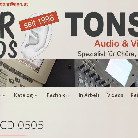
.dohr@aon.at
e
Katalog
Technik
In Arbeit
Videos
Re
CD-0505