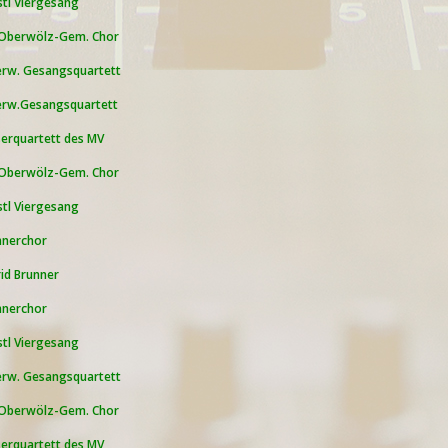
stl Viergesang
Oberwölz-Gem. Chor
rw. Gesangsquartett
rw.Gesangsquartett
serquartett des MV
Oberwölz-Gem. Chor
stl Viergesang
nerchor
rid Brunner
nerchor
stl Viergesang
rw. Gesangsquartett
Oberwölz-Gem. Chor
serquartett des MV