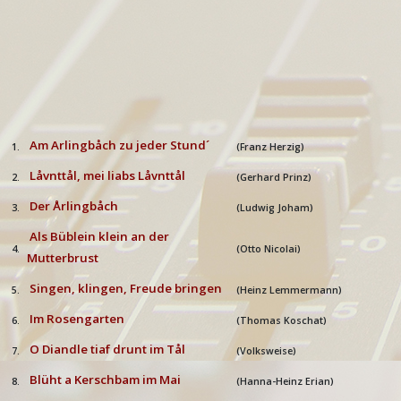
Am Arlingbåch zu jeder Stund´
1.
(Franz Herzig)
Låvnttål, mei liabs Låvnttål
2.
(Gerhard Prinz)
Der Årlingbåch
3.
(Ludwig Joham)
Als Büblein klein an der
4.
(Otto Nicolai)
Mutterbrust
Singen, klingen, Freude bringen
5.
(Heinz Lemmermann)
Im Rosengarten
6.
(Thomas Koschat)
O Diandle tiaf drunt im Tål
7.
(Volksweise)
Blüht a Kerschbam im Mai
8.
(Hanna-Heinz Erian)