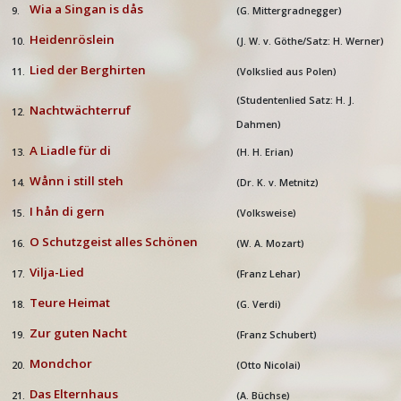
Wia a Singan is dås
9.
(G. Mittergradnegger)
Heidenröslein
10.
(J. W. v. Göthe/Satz: H. Werner)
Lied der Berghirten
11.
(Volkslied aus Polen)
(Studentenlied Satz: H. J.
Nachtwächterruf
12.
Dahmen)
A Liadle für di
13.
(H. H. Erian)
Wånn i still steh
14.
(Dr. K. v. Metnitz)
I hån di gern
15.
(Volksweise)
O Schutzgeist alles Schönen
16.
(W. A. Mozart)
Vilja-Lied
17.
(Franz Lehar)
Teure Heimat
18.
(G. Verdi)
Zur guten Nacht
19.
(Franz Schubert)
Mondchor
20.
(Otto Nicolai)
Das Elternhaus
21.
(A. Büchse)