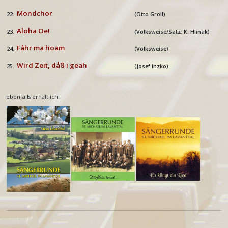
Mondchor
22.
(Otto Groll)
Aloha Oe!
23.
(Volksweise/Satz: K. Hlinak)
Fåhr ma hoam
24.
(Volksweise)
Wird Zeit, dåß i geah
25.
(Josef Inzko)
ebenfalls erhältlich: