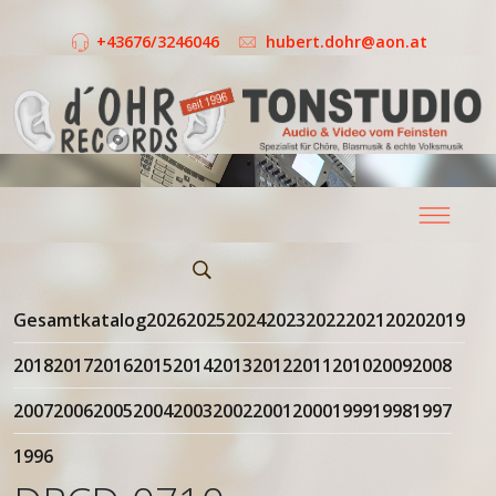
+43676/3246046
hubert.dohr@aon.at
Gesamtkatalog
2026
2025
2024
2023
2022
2021
2020
2019
2018
2017
2016
2015
2014
2013
2012
2011
2010
2009
2008
2007
2006
2005
2004
2003
2002
2001
2000
1999
1998
1997
1996