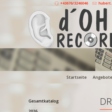
+43676/3246046
hubert
Startseite
Angebot
DR
Gesamtkatalog
2026