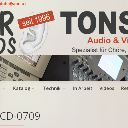
.dohr@aon.at
e
Katalog
Technik
In Arbeit
Videos
Re
CD-0709