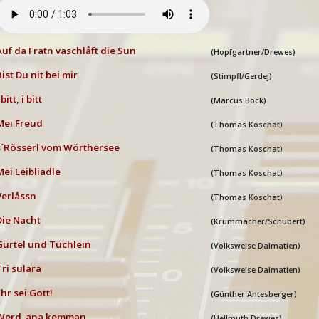
Auf da Fratn vaschlåft die Sun
(Hopfgartner/Drewes)
Bist Du nit bei mir
(Stimpfl/Gerdej)
 bitt, i bitt
(Marcus Böck)
Mei Freud
(Thomas Koschat)
s´Rösserl vom Wörthersee
(Thomas Koschat)
Mei Leibliadle
(Thomas Koschat)
Verlåssn
(Thomas Koschat)
Die Nacht
(Krummacher/Schubert)
Gürtel und Tüchlein
(Volksweise Dalmatien)
Tri sulara
(Volksweise Dalmatien)
Ehr sei Gott!
(Günther Antesberger)
Werd ana kemman
(Hellmuth Drewes)