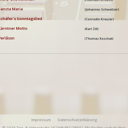
Sancta Maria
(Johannes Schweitzer)
Schäfer´s Sonntagslied
(Conradin Kreuzer)
Kärntner Motto
(Karl Zill)
Verlåssn
(Thomas Koschat)
Impressum
Datenschutzerklärung
© 2026 Ton- & Videostudio "d`OHR RECORDS" Alle Rechte vorbehalten