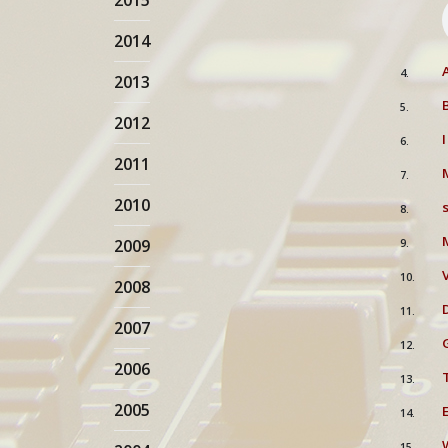
2015
2014
4.
2013
5.
2012
I
6.
2011
7.
2010
8.
2009
9.
10.
2008
11.
2007
12.
2006
13.
2005
14.
15.