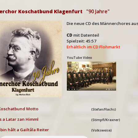
erchor Koschatbund Klagenfurt
"90 Jahre"
Die neue CD des Männerchores aus K
CD
mit Datenteil
Spielzeit: 45:57
Erhältlich im CD Flohmarkt
YouTube Video
Koschatbund Motto
(Stefan/Flachs)
Is a Latar zan Himml
(Stimpfl/Kraxner)
 bin hålt a Gailtåla Reiter
(Volksweise)