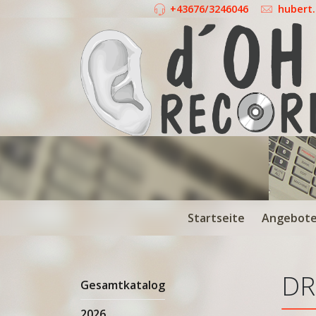
+43676/3246046
hubert
Startseite
Angebot
DR
Gesamtkatalog
2026