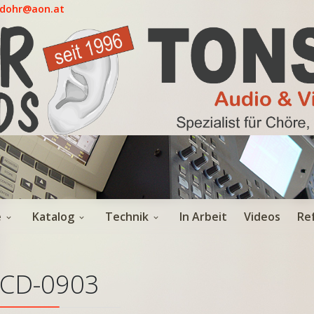
.dohr@aon.at
e
Katalog
Technik
In Arbeit
Videos
Re
CD-0903