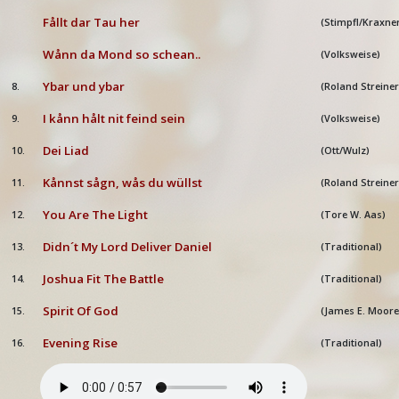
Fållt dar Tau her
(Stimpfl/Kraxne
Wånn da Mond so schean..
(Volksweise)
Ybar und ybar
8.
(Roland Streiner
I kånn hålt nit feind sein
9.
(Volksweise)
Dei Liad
10.
(Ott/Wulz)
Kånnst sågn, wås du wüllst
11.
(Roland Streiner
You Are The Light
12.
(Tore W. Aas)
Didn´t My Lord Deliver Daniel
13.
(Traditional)
Joshua Fit The Battle
14.
(Traditional)
Spirit Of God
15.
(James E. Moore 
Evening Rise
16.
(Traditional)