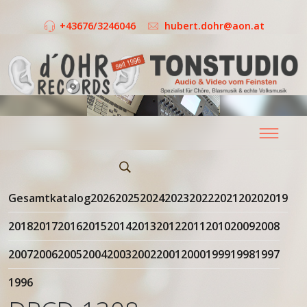
+43676/3246046
hubert.dohr@aon.at
Gesamtkatalog
2026
2025
2024
2023
2022
2021
2020
2019
2018
2017
2016
2015
2014
2013
2012
2011
2010
2009
2008
2007
2006
2005
2004
2003
2002
2001
2000
1999
1998
1997
1996