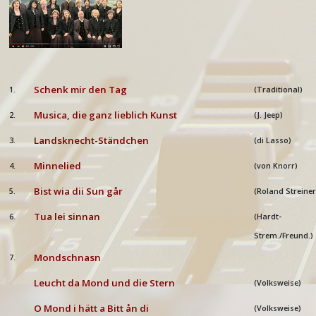
Schenk mir den Tag
1.
(Traditional)
Musica, die ganz lieblich Kunst
2.
(J. Jeep)
Landsknecht-Ständchen
3.
(di Lasso)
Minnelied
4.
(von Knorr)
Bist wia dii Sun går
5.
(Roland Streiner
Tua lei sinnan
6.
(Hardt-
Strem./Freund.)
Mondschnasn
7.
Leucht da Mond und die Stern
(Volksweise)
O Mond i hätt a Bitt ån di
(Volksweise)