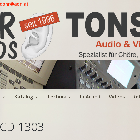
.dohr@aon.at
e
Katalog
Technik
In Arbeit
Videos
Re
CD-1303