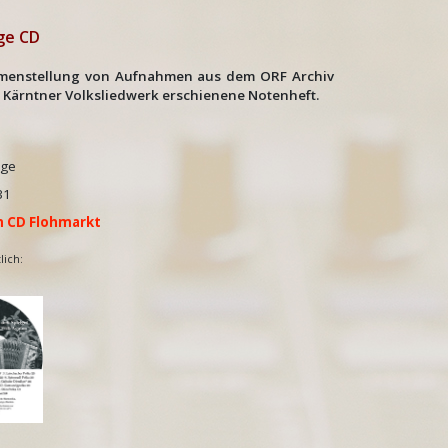
ge CD
menstellung von Aufnahmen aus dem ORF Archiv
m Kärntner Volksliedwerk erschienene Notenheft.
age
29:31
im CD Flohmarkt
lich: