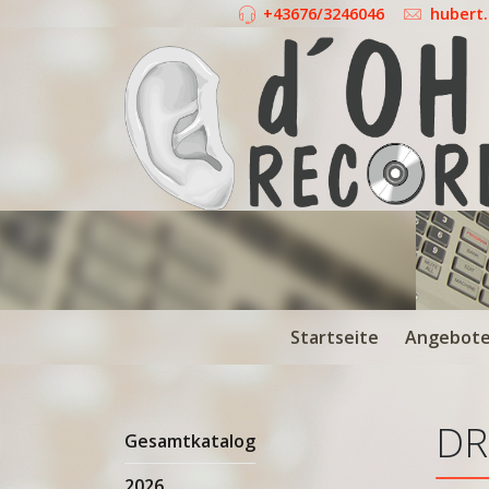
+43676/3246046
hubert
Startseite
Angebot
DR
Gesamtkatalog
2026