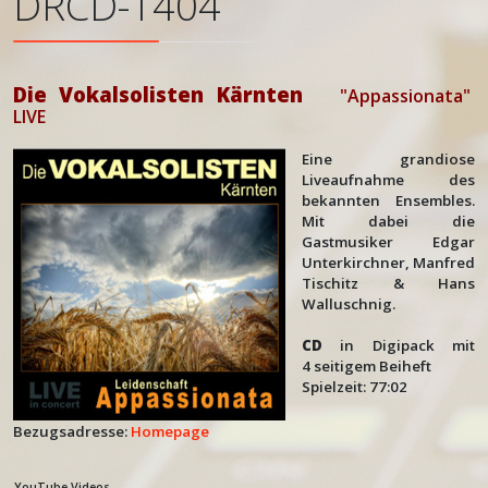
DRCD-1404
Die Vokalsolisten Kärnten
"Appassionata"
LIVE
Eine grandiose
Liveaufnahme des
bekannten Ensembles.
Mit dabei die
Gastmusiker Edgar
Unterkirchner, Manfred
Tischitz & Hans
Walluschnig.
CD
in Digipack mit
4 seitigem Beiheft
Spielzeit: 77:02
Bezugsadresse:
Homepage
YouTube Videos