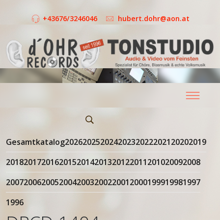
+43676/3246046
hubert.dohr@aon.at
Gesamtkatalog
2026
2025
2024
2023
2022
2021
2020
2019
2018
2017
2016
2015
2014
2013
2012
2011
2010
2009
2008
2007
2006
2005
2004
2003
2002
2001
2000
1999
1998
1997
1996