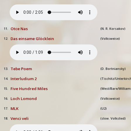
Otce Nas
11.
(N. R. Korsakov)
Das einsame Glöcklein
12.
(Volksweise)
Tebe Poem
13.
(D. Bortniansky)
Interludium 2
14.
(Tischitz/Unterkirc
Five Hundred Miles
15.
(West/Bare/William
Loch Lomond
16.
(Volksweise)
MLK
17.
(U2)
Venci veli
18.
(slow. Volkslied)