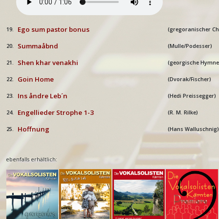
Ego sum pastor bonus
19.
(gregoranischer Ch
Summaåbnd
20.
(Mulle/Podesser)
Shen khar venakhi
21.
(georgische Hymne
Goin Home
22.
(Dvorak/Fischer)
Ins åndre Leb´n
23.
(Hedi Preissegger)
Engellieder Strophe 1-3
24.
(R. M. Rilke)
Hoffnung
25.
(Hans Walluschnig)
ebenfalls erhältlich: