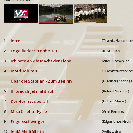
Intro
1.
(Tischitz/Unterkir
Engellieder Strophe 1-3
2.
(R. M. Rilke)
Ich bete an die Macht der Liebe
3.
(Altes Kirchenlied)
Interludium 1
4.
(Tischitz/Unterkirc
Übar die Stapflan - Zum Beginn
5.
(G. Mittergradnegg
Ih brauch jetz niht vül
6.
(Roland Streiner)
Der Herr ist überall
7.
(Hubert Mayer)
Misa Criolla - Kyrie
8.
(Ariel Ramirez)
Engelsschwingen
9.
(Edgar Unterkirchn
In då Mölltålleitn
10.
(Volksweise)