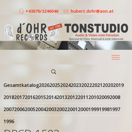
+43676/3246046
hubert.dohr@aon.at
Gesamtkatalog
2026
2025
2024
2023
2022
2021
2020
2019
2018
2017
2016
2015
2014
2013
2012
2011
2010
2009
2008
2007
2006
2005
2004
2003
2002
2001
2000
1999
1998
1997
1996