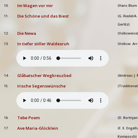
Im Wagen vor mir
10.
(Hans Blum A
Die Schöne und das Biest
11.
(G. Riedel/A
Gerlitz)
Die Newa
12.
(Volksweise
In tiefer stiller Waldesruh
13.
(Volksw. Arr
Glåbatscher Wegkreuzlied
14.
(Andreas J.
Irische Segenswünsche
15.
(Traditional
Tebe Poem
16.
(D. Bortnjan
Ave Maria-Glöcklein
17.
(F. X. Engelh
Komposch)