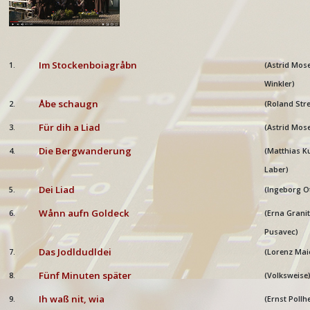
Im Stockenboiagråbn
1.
(Astrid Mos
Winkler)
Åbe schaugn
2.
(Roland Stre
Für dih a Liad
3.
(Astrid Mose
Die Bergwanderung
4.
(Matthias Ku
Laber)
Dei Liad
5.
(Ingeborg O
Wånn aufn Goldeck
6.
(Erna Grani
Pusavec)
Das Jodldudldei
7.
(Lorenz Mai
Fünf Minuten später
8.
(Volksweise
Ih waß nit, wia
9.
(Ernst Pollh