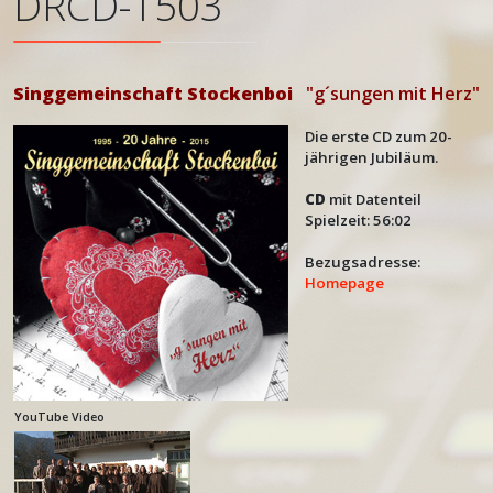
DRCD-1503
Singgemeinschaft Stockenboi
"g´sungen mit Herz"
Die erste CD zum 20-
jährigen Jubiläum.
CD
mit Datenteil
Spielzeit: 56:02
Bezugsadresse:
Homepage
YouTube Video