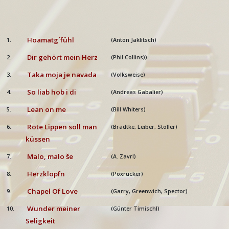
Hoamatg´fühl
1.
(Anton Jaklitsch)
Dir gehört mein Herz
2.
(Phil Collins))
Taka moja je navada
3.
(Volksweise)
So liab hob i di
4.
(Andreas Gabalier)
Lean on me
5.
(Bill Whiters)
Rote Lippen soll man
6.
(Bradtke, Leiber, Stoller)
küssen
Malo, malo še
7.
(A. Zavrl)
Herzklopfn
8.
(Poxrucker)
Chapel Of Love
9.
(Garry, Greenwich, Spector)
Wunder meiner
10.
(Günter Timischl)
Seligkeit