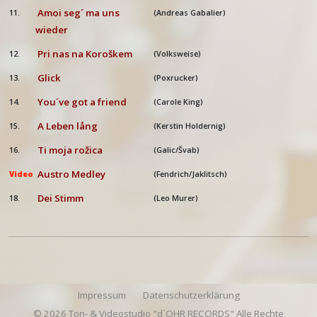
Amoi seg´ ma uns
11.
(Andreas Gabalier)
wieder
Pri nas na Koroškem
12.
(Volksweise)
Glick
13.
(Poxrucker)
You´ve got a friend
14.
(Carole King)
A Leben lång
15.
(Kerstin Holdernig)
Ti moja rožica
16.
(Galic/Švab)
Austro Medley
Video
(Fendrich/Jaklitsch)
Dei Stimm
18.
(Leo Murer)
Impressum
Datenschutzerklärung
© 2026 Ton- & Videostudio "d`OHR RECORDS" Alle Rechte