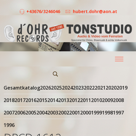
+43676/3246046
hubert.dohr@aon.at
Gesamtkatalog
2026
2025
2024
2023
2022
2021
2020
2019
2018
2017
2016
2015
2014
2013
2012
2011
2010
2009
2008
2007
2006
2005
2004
2003
2002
2001
2000
1999
1998
1997
1996