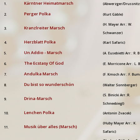
Kärntner Heimatmarsch
1.
(Abwerzger/Drussnitz
Perger Polka
2.
(Kurt Gäble)
(H. Mayer Arr.: W.
Kranzlreiter Marsch
3.
Schwanzer)
Herzblatt Polka
4.
(Karl Safaric)
Un Addio - Marsch
5.
(A. Eusebietti Arr.: R. 
The Ecstasy Of God
6.
(E. Morricone Arr.: L. 
Andulka Marsch
7.
(F. Kmoch Arr.: F. Bu
Du bist so wunderschön
8.
(Walter Sonnberger)
(S. Binicki Arr.:R.
Drina-Marsch
9.
Schneebiegl)
Lenchen Polka
10.
(Antonin Zvacek)
(Huby Mayer Arr.: K.
Musik über alles (Marsch)
11.
Safaric)