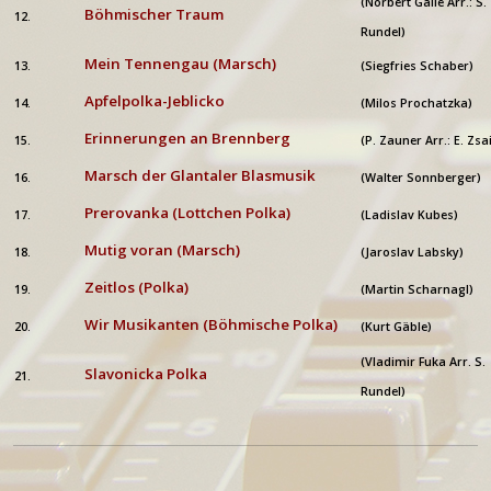
(Norbert Gälle Arr.: S.
Böhmischer Traum
12.
Rundel)
Mein Tennengau (Marsch)
13.
(Siegfries Schaber)
Apfelpolka-Jeblicko
14.
(Milos Prochatzka)
Erinnerungen an Brennberg
15.
(P. Zauner Arr.: E. Zsai
Marsch der Glantaler Blasmusik
16.
(Walter Sonnberger)
Prerovanka (Lottchen Polka)
17.
(Ladislav Kubes)
Mutig voran (Marsch)
18.
(Jaroslav Labsky)
Zeitlos (Polka)
19.
(Martin Scharnagl)
Wir Musikanten (Böhmische Polka)
20.
(Kurt Gäble)
(Vladimir Fuka Arr. S.
Slavonicka Polka
21.
Rundel)