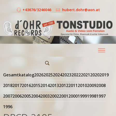
+43676/3246046
hubert.dohr@aon.at
Gesamtkatalog
2026
2025
2024
2023
2022
2021
2020
2019
2018
2017
2016
2015
2014
2013
2012
2011
2010
2009
2008
2007
2006
2005
2004
2003
2002
2001
2000
1999
1998
1997
1996