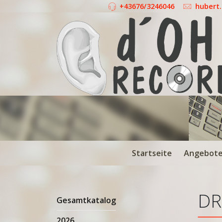
+43676/3246046
hubert
Startseite
Angebot
DR
Gesamtkatalog
2026