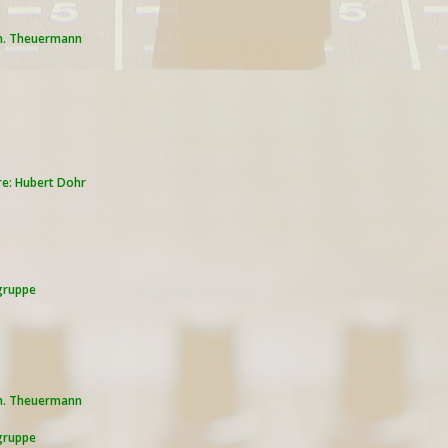
Ch. Theuermann
re: Hubert Dohr
ngruppe
Ch. Theuermann
ngruppe