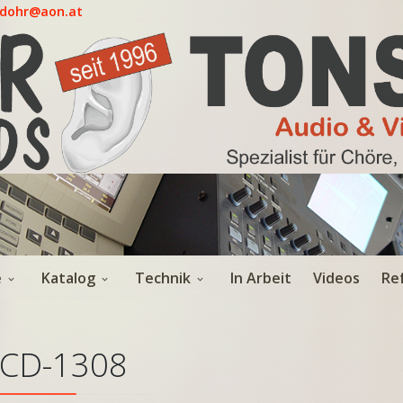
.dohr@aon.at
e
Katalog
Technik
In Arbeit
Videos
Re
CD-1308