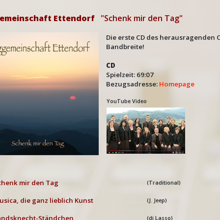
emeinschaft Ettendorf
"Schenk mir den Tag"
Die erste CD des herausragenden C
Bandbreite!
CD
Spielzeit: 69:07
Bezugsadresse:
Homepage
YouTube Video
henk mir den Tag
(Traditional)
sica, die ganz lieblich Kunst
(J. Jeep)
ndsknecht-Ständchen
(di Lasso)