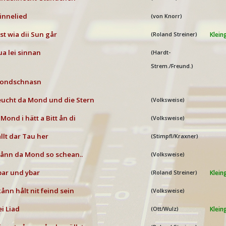
nnelied
(von Knorr)
st wia dii Sun går
Klein
(Roland Streiner)
a lei sinnan
(Hardt-
Strem./Freund.)
ondschnasn
ucht da Mond und die Stern
(Volksweise)
Mond i hätt a Bitt ån di
(Volksweise)
llt dar Tau her
(Stimpfl/Kraxner)
nn da Mond so schean..
(Volksweise)
ar und ybar
Klein
(Roland Streiner)
kånn hålt nit feind sein
(Volksweise)
i Liad
Klei
(Ott/Wulz)