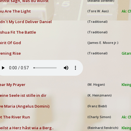
nnst sågn, wås du wüllst
(Roland Streiner)
u Are The Light
Ak: 
(Tore W. Aas)
dn´t My Lord Deliver Daniel
(Traditional)
shua Fit The Battle
(Traditional)
irit Of God
(James E. Moore jr.)
ening Rise
Gitar
(Traditional)
ar My Prayer
Klei
(M. Hogan)
ine Seele ist stille in dir
(K. Heinzmann)
e Maria (Angelus Domini)
(Franz Biebl)
t The River Run
Ak: 
(Charly Simon)
ilst a Herz håst wia a Berg..
Klei
(Reinhard Fendrich)