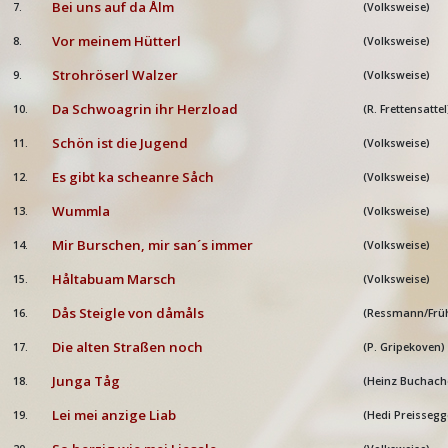
Bei uns auf da Ålm
7.
(Volksweise)
Vor meinem Hütterl
8.
(Volksweise)
Strohröserl Walzer
9.
(Volksweise)
Da Schwoagrin ihr Herzload
10.
(R. Frettensattel
Schön ist die Jugend
11.
(Volksweise)
Es gibt ka scheanre Såch
12.
(Volksweise)
Wummla
13.
(Volksweise)
Mir Burschen, mir san´s immer
14.
(Volksweise)
Håltabuam Marsch
15.
(Volksweise)
Dås Steigle von dåmåls
16.
(Ressmann/Frü
Die alten Straßen noch
17.
(P. Gripekoven)
Junga Tåg
18.
(Heinz Buchach
Lei mei anzige Liab
19.
(Hedi Preissegg