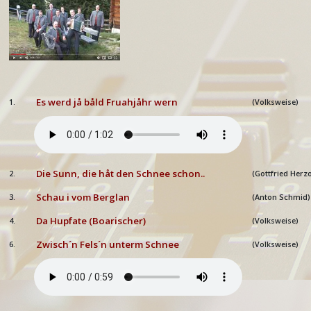
Es werd jå båld Fruahjåhr wern
1.
(Volksweise)
Die Sunn, die håt den Schnee schon..
2.
(Gottfried Herz
Schau i vom Berglan
3.
(Anton Schmid)
Da Hupfate (Boarischer)
4.
(Volksweise)
Zwisch´n Fels´n unterm Schnee
6.
(Volksweise)