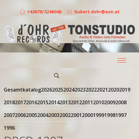
+43676/3246046
hubert.dohr@aon.at
Gesamtkatalog
2026
2025
2024
2023
2022
2021
2020
2019
2018
2017
2016
2015
2014
2013
2012
2011
2010
2009
2008
2007
2006
2005
2004
2003
2002
2001
2000
1999
1998
1997
1996