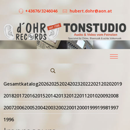
+43676/3246046
hubert.dohr@aon.at
Gesamtkatalog
2026
2025
2024
2023
2022
2021
2020
2019
2018
2017
2016
2015
2014
2013
2012
2011
2010
2009
2008
2007
2006
2005
2004
2003
2002
2001
2000
1999
1998
1997
1996