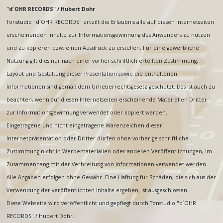
"d`OHR RECORDS" / Hubert Dohr
Tonstudio "d`OHR RECORDS" erteilt die Erlaubnis alle auf diesen Internetseiten
erscheinenden Inhalte zur Informationsgewinnung des Anwenders zu nutzen
und zu kopieren bzw. einen Ausdruck zu erstellen. Für eine gewerbliche
Nutzung gilt dies nur nach einer vorher schriftlich erteilten Zustimmung.
Layout und Gestaltung dieser Präsentation sowie die enthaltenen
Informationen sind gemäß dem Urheberrechtsgesetz geschützt. Das ist auch zu
beachten, wenn auf diesen Internetseiten erscheinende Materialien Dritter
zur Informationsgewinnung verwendet oder kopiert werden.
Eingetragene und nicht eingetragene Warenzeichen dieser
Internetpräsentation oder Dritter dürfen ohne vorherige schriftliche
Zustimmung nicht in Werbematerialien oder anderen Veröffentlichungen, im
Zusammenhang mit der Verbreitung von Informationen verwendet werden.
Alle Angaben erfolgen ohne Gewähr. Eine Haftung für Schäden, die sich aus der
Verwendung der veröffentlichten Inhalte ergeben, ist ausgeschlossen.
Diese Webseite wird veröffentlicht und gepflegt durch Tonstudio "d´OHR
RECORDS" / Hubert Dohr.