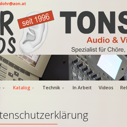
.dohr@aon.at
e
Katalog
Technik
In Arbeit
Videos
Re
tenschutzerklärung