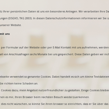
z Ihrer persönlichen Daten ist uns ein besonderes Anliegen. Wir verarbeiten Ihre D
ngen (DSGVO, TKG 2003). In diesen Datenschutzinformationen informieren wir Sie ü
nserer Website.
mit uns
 per Formular auf der Website oder per E-Mail Kontakt mit uns aufnehmen, werde
all von Anschlussfragen sechs Monate bei uns gespeichert. Diese Daten geben wir nich
bseite verwendet so genannte Cookies. Dabei handelt es sich um kleine Textdateien,
Sie richten keine Schaden an.
 Cookies dazu, mein Angebot nutzerfreundlicher zu gestalten. Einige Cookies bleiben
hen es mir, Ihren Browser beim nächsten Besuch wiederzuerkennen.
dies nicht wünschen, so könne Sie ihren browser so einrichten, dass er Sie über das 