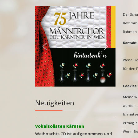
Der Schut
Bestimmu
Rahmen u
Kontakt 
Wenn Sie
für den F
Cookies
Meine We
Neuigkeiten
werden. 
Ich nutze
ermöglic
Vokalsolisten Kärnten
Wenn Sie 
Weihna
chts CD ist aufgenommen und