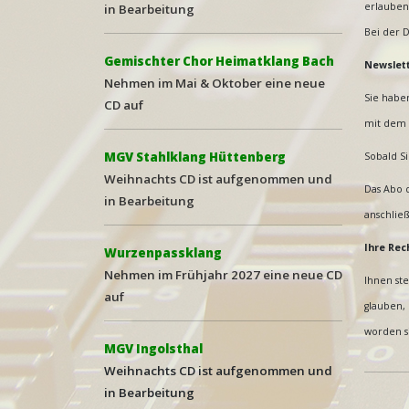
erlauben
in Bearbeitung
Bei der D
Gemischter Chor Heimatklang Bach
Newslet
Nehmen im Mai & Oktober eine neue
Sie haben
CD auf
mit dem 
MGV Stahlklang Hüttenberg
Sobald S
Weihna
chts CD ist aufgenommen und
Das Abo d
in Bearbeitung
anschlie
Ihre Rec
Wurzenpassklang
Nehmen im Frühjahr 2027 eine neue
CD
Ihnen st
auf
glauben, 
worden s
MGV Ingolsthal
Weihnachts CD ist aufgenommen und
in Bearbeitung