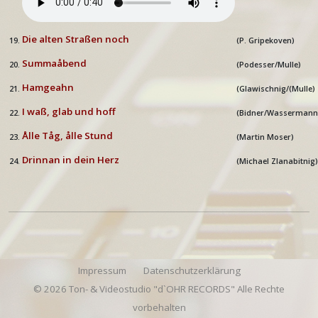
Die alten Straßen noch
19.
(
P. Gripekoven)
Summa
åbend
20.
(
Podesser/Mulle)
Hamgeahn
21.
(Glawischnig/(Mulle
)
I waß, glab und hoff
22.
(Bidner/Wassermann
Ålle T
åg,
ålle Stund
23.
(Martin Moser
)
Drinnan in dein Herz
24.
(Michael Zlanabitnig
)
Impressum
Datenschutzerklärung
© 2026 Ton- & Videostudio "d`OHR RECORDS" Alle Rechte
vorbehalten