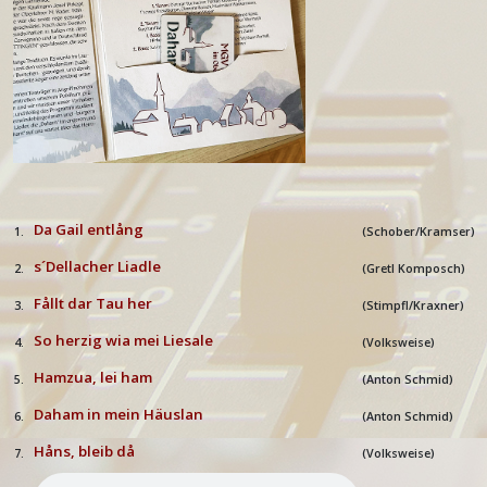
Da Gail entlång
1.
(Schober/Kramser)
s´Dellacher Liadle
2.
(Gretl Komposch)
Fållt dar Tau her
3.
(Stimpfl/Kraxner)
So herzig wia mei Liesale
4.
(
Volksweise)
Hamzua, lei ham
5.
(Anton Schmid)
Daham in mein Häuslan
6.
(Anton Schmid)
Håns, bleib d
å
7.
(
Volksweise)