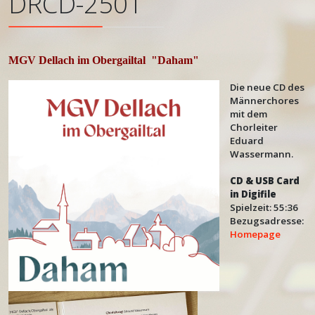
DRCD-2501
MGV Dellach im Obergailtal
"Daham"
Die neue CD des
Männerchores
mit dem
Chorleiter
Eduard
Wassermann.
CD & USB Card
in Digifile
Spielzeit: 55:36
Bezugsadresse:
Homepage