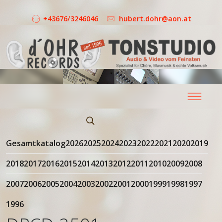
+43676/3246046
hubert.dohr@aon.at
Gesamtkatalog
2026
2025
2024
2023
2022
2021
2020
2019
2018
2017
2016
2015
2014
2013
2012
2011
2010
2009
2008
2007
2006
2005
2004
2003
2002
2001
2000
1999
1998
1997
1996