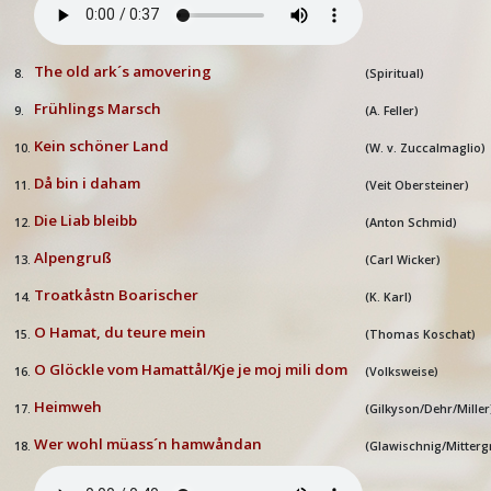
The old ark´s amovering
8.
(
Spiritual)
Frühlings Marsch
9.
(
A. Feller)
Kein schöner Land
10.
(
W. v. Zuccalmaglio)
Då bin i daham
11.
(
Veit Obersteiner)
Die Liab bleibb
12.
(
Anton Schmid)
Alpengruß
13.
(C
arl Wicker)
Troatkåstn Boarischer
14.
(K. Karl
)
O Hamat, du teure mein
15.
(Thomas Koschat
)
O Glöckle vom Hamattål/Kje je moj mili dom
16.
(Volksweise
)
Heimweh
17.
(Gilkyson/Dehr/Miller
Wer wohl müass´n hamwåndan
18.
(Glawischnig/Mitter