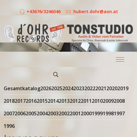
+43676/3246046
hubert.dohr@aon.at
Gesamtkatalog
2026
2025
2024
2023
2022
2021
2020
2019
2018
2017
2016
2015
2014
2013
2012
2011
2010
2009
2008
2007
2006
2005
2004
2003
2002
2001
2000
1999
1998
1997
1996