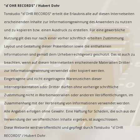
"d`OHR RECORDS" / Hubert Dohr
Tonstudio "d`OHR RECORDS" erteilt die Erlaubnis alle auf diesen Internetseiten
erscheinenden Inhalte zur Informationsgewinnung des Anwenders zu nutzen
und zu kopieren bzw. einen Ausdruck zu erstellen. Für eine gewerbliche
Nutzung gilt dies nur nach einer vorher schriftlich erteilten Zustimmung.
Layout und Gestaltung dieser Präsentation sowie die enthaltenen
Informationen sind gemäß dem Urheberrechtsgesetz geschützt. Das ist auch zu
beachten, wenn auf diesen Internetseiten erscheinende Materialien Dritter
zur Informationsgewinnung verwendet oder kopiert werden.
Eingetragene und nicht eingetragene Warenzeichen dieser
Internetpräsentation oder Dritter dürfen ohne vorherige schriftliche
Zustimmung nicht in Werbematerialien oder anderen Veröffentlichungen, im
Zusammenhang mit der Verbreitung von Informationen verwendet werden.
Alle Angaben erfolgen ohne Gewähr. Eine Haftung für Schäden, die sich aus der
Verwendung der veröffentlichten Inhalte ergeben, ist ausgeschlossen.
Diese Webseite wird veröffentlicht und gepflegt durch Tonstudio "d´OHR
RECORDS" / Hubert Dohr.