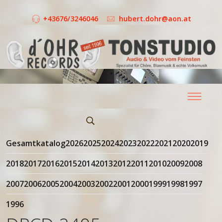
+43676/3246046
hubert.dohr@aon.at
Gesamtkatalog
2026
2025
2024
2023
2022
2021
2020
2019
2018
2017
2016
2015
2014
2013
2012
2011
2010
2009
2008
2007
2006
2005
2004
2003
2002
2001
2000
1999
1998
1997
1996