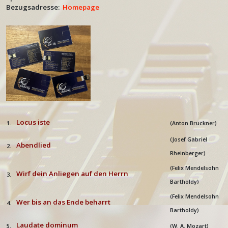
Bezugsadresse:
Homepage
Locus iste
1.
(Anton Bruckner)
(Josef Gabriel
Abendlied
2.
Rheinberger)
(Felix Mendelsohn
Wirf dein Anliegen auf den Herrn
3.
Bartholdy)
(
Felix Mendelsohn
Wer bis an das Ende beharrt
4.
Bartholdy)
Laudate dominum
5.
(W. A. Mozart)