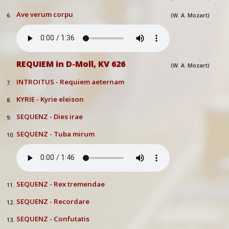
Ave verum corpu
6.
(W. A. Mozart)
REQUIEM in D-Moll, KV 626
(W. A. Mozart)
INTROITUS - Requiem aeternam
7.
KYRIE - Kyrie eleison
8.
SEQUENZ - Dies irae
9.
SEQUENZ - Tuba mirum
10.
SEQUENZ - Rex tremendae
11.
SEQUENZ - Recordare
12.
SEQUENZ - Confutatis
13.